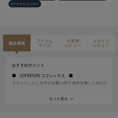
ブラウス ビジネス
アイテム
お客様
スタッフ
商品情報
サイズ
レビュー
レビュー
おすすめ
ポイント
■ COFREX(R) コフレックス ■
さらっとしたしなやかな着心地で 身体を優しく包むの
が魅力的な コフレックス生地を、きっちり感ある ドレ
スシャツのシルエットで仕上げ、 快適なビジネススタ
もっと見る
イルに。