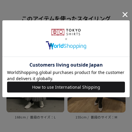
【 フリルリボン ブラウス 】
衿・カフスにフリルデザインを あしらったフェミニン
このアイテムを使ったスタイリング
な一枚。
共布のリボンタイで華美にならない 洒落感を演出して
くれるアイテム。
衿型
スタンド衿
素材
ポリエステル100%
UVカット加工
168cm
L
155cm
M
原産国