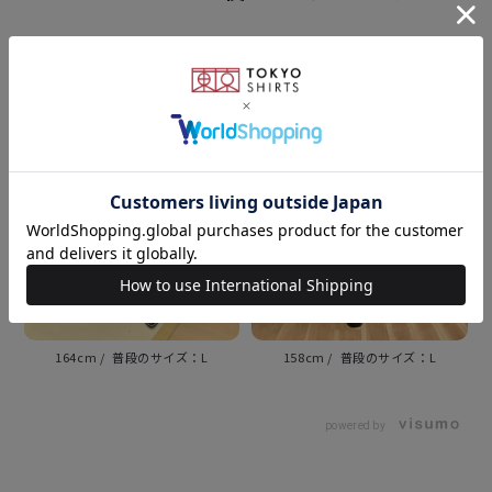
きちんと感のあるブラウスは 普段使いからビジカジ利
用にも ぴったりなアイテムです。
衿型
スタンド衿
素材
ポリエステル100%
UVカット加工
164cm
L
158cm
L
原産国
powered by
中国