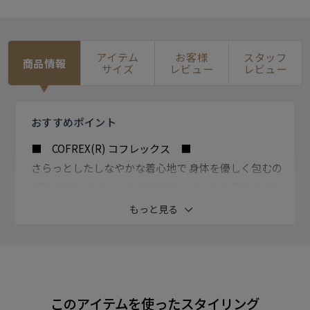
アイテム
お客様
スタッフ
商品情報
サイズ
レビュー
レビュー
おすすめ
ポイント
■ COFREX(R) コフレックス ■
さらっとしたしなやかな着心地で 身体を優しく包むの
が魅力的な コフレックス生地を、きっちり感ある ドレ
スシャツのシルエットで仕上げ、 快適なビジネススタ
もっと見る
イルに。
【スタンド ゴムシャーリングブラウス】
縁に施したフリルが程よく上品な スタンドゴムシャー
このアイテムを使ったスタイリング
リングブラウス。