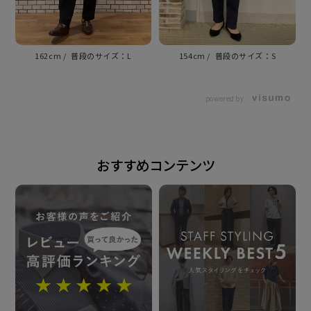
グ要らずの 自宅で取扱い楽ちんのワイシャツ。
154cm
S
162cm
L
衿型
powered by
ワイド衿
素材
おすすめコンテンツ
ポリエステル75% 綿25%
形態安定加工
仕様
カフリンクス使用可能
前身頃ダーツなし・後身頃ダーツ入り
台衿内側・カフス裏側：別布仕様