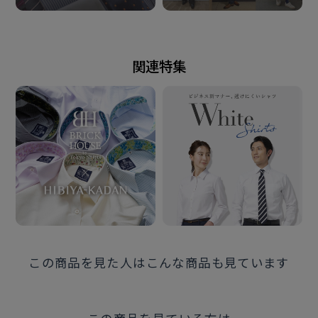
原産国
関連特集
ベトナム
注意点
※別布に使用しているプリント生地は 色落ち・移染が
発生する場合があるため、 お洗濯時は衣類の組合わせ
に ご注意ください。
また、プリント部分の 直接のアイロンは、お避けくだ
さい。
この商品を見た人はこんな商品も見ています
発売日
2026年1月20日