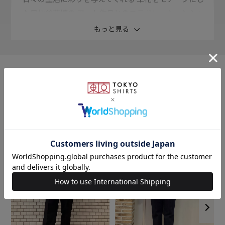
た日比谷花壇の アート作品とのコラボレーションシャ
ツ。
もっと見る
女性らしくエレガントで華やかな シャツスタイルをお
楽しみいただけます。
【ブラックカラー×ミモザ / ユーカリ】
このアイテムを使ったスタイリング
ギンガムチェックでモード感のある ブラックに幸運や
新たな始まりを告げる 花言葉を持つ草花をモチーフに
した一枚。
-透け防止レディース-
透け感軽減＋UVカット生地でどんな 季節もお洒落な着
こなしが楽しめます。
形態安定加工と綿×ポリエステル 素材で、クリーニン