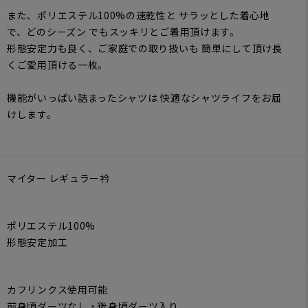
また、ポリエステル100%の速乾性と サラッとした着心地
で、どのシーズン でもスッキリとご着用頂けます。
形態安定力も良く、ご家庭での取り扱いも 簡単にして頂け長
くご愛用頂ける一枚。
機能がいっぱい詰まったシャツは 快適なシャツライフをお届
けします。
マイター レギュラー衿
ポリエステル100%
形態安定加工
カフリンクス使用可能
前身頃ダーツなし・後身頃ダーツ入り