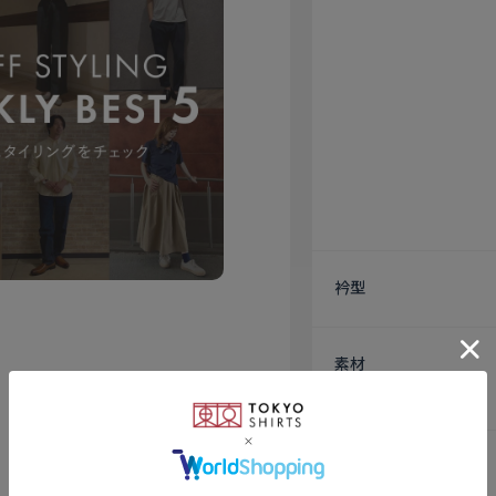
衿型
素材
仕様