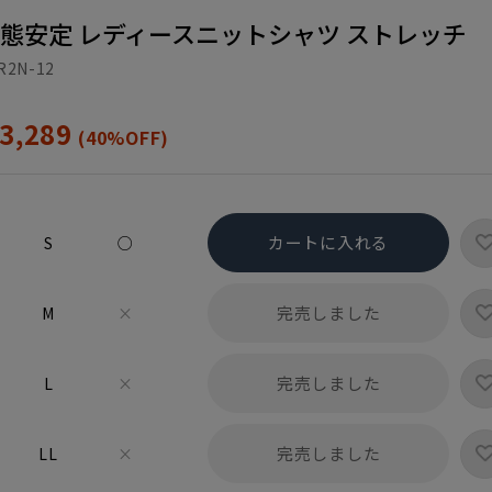
形態安定 レディースニットシャツ ストレッチ
R2N-12
3,289
(40%OFF)
カートに入れる
S
○
完売しました
M
×
完売しました
L
×
完売しました
LL
×