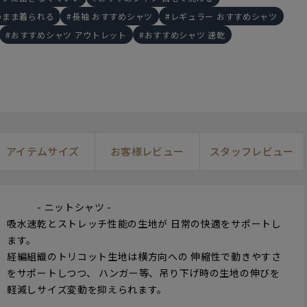
のまま着られる
長袖 おすすめシャツ
レギュラー おすすめシャツ
おすすめシャツ アウトレット
おすすめシャツ 速乾
155cm
S
16
アイテムサイズ
お客様レビュー
スタッフレビュー
168cm
LL
- ニットシャツ -
吸水速乾とストレッチ性能の生地が 日常の快適をサポートし
ます。
経編組織のトリコット生地は横方向への 伸縮性で動きやすさ
をサポートしつつ、 ハンガー等、吊り下げ時の生地の伸びを
軽減しサイズ変動を抑えられます。