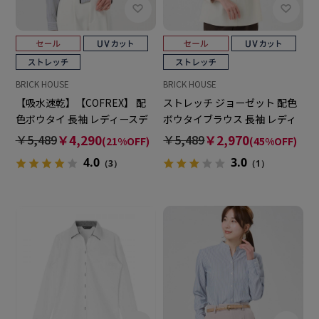
BRICK HOUSE
BRICK HOUSE
【吸水速乾】【COFREX】 配
ストレッチ ジョーゼット 配色
色ボウタイ 長袖 レディースデ
ボウタイブラウス 長袖 レディ
ザインシャツ
ース
￥5,489
￥4,290
￥5,489
￥2,970
(21%OFF)
(45%OFF)
4.0
3.0
（3）
（1）