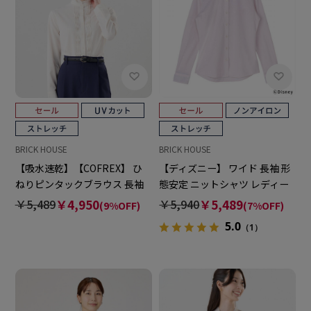
BRICK HOUSE
BRICK HOUSE
【吸水速乾】【COFREX】 ひ
【ディズニー】 ワイド 長袖 形
ねりピンタックブラウス 長袖
態安定 ニットシャツ レディー
レディースデザインシャツ
スシャツ
￥5,489
￥4,950
￥5,940
￥5,489
(9%OFF)
(7%OFF)
5.0
（1）