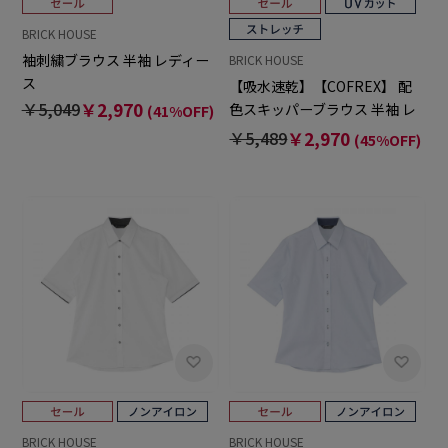
BRICK HOUSE
袖刺繍ブラウス 半袖 レディー
BRICK HOUSE
ス
【吸水速乾】【COFREX】 配
￥5,049
￥2,970
色スキッパーブラウス 半袖 レ
(41%OFF)
ディースデザインシャツ
￥5,489
￥2,970
(45%OFF)
BRICK HOUSE
BRICK HOUSE