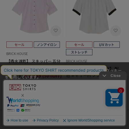
BRICK HOUSE
【吸水速乾】 スキッパー 五分
BRICK HOUSE
袖 形態安定 レディースシャツ
【吸水速乾】【COFREX】 配
当社のウェブサイトでは、お客様の利便性向上のためにクッキー
￥4,389
￥2,189
色 ギャザー衿 ブラウス 五分袖
(50%OFF)
を利用しています。
レディースデザインシャツ
￥5,489
￥4,389
本ウェブサイトをこのままご利用になる場合、クッキーの使用に
(20%OFF)
同意いただいたものとみなします。
クッキーを通じて収集する情報には、「お客様個人を特定できる
情報」は一切含まれておりません。詳細は
クッキーポリシーをご
確認ください
。
他のアイテムを探す
こだわり検索
OK