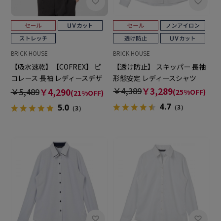
BRICK HOUSE
BRICK HOUSE
【吸水速乾】【COFREX】 ピ
【透け防止】 スキッパー 長袖
コレース 長袖 レディースデザ
形態安定 レディースシャツ
インシャツ
￥4,389
￥3,289
￥5,489
￥4,290
(25%OFF)
(21%OFF)
4.7
5.0
（3）
（3）