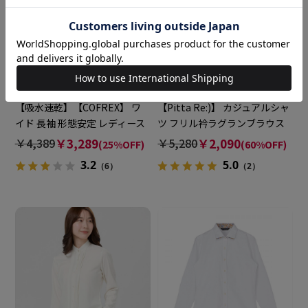
BRICK HOUSE
Pitta Re:)
【吸水速乾】【COFREX】 ワ
【Pitta Re:)】 カジュアルシャ
イド 長袖 形態安定 レディース
ツ フリル衿ラグランブラウス
シャツ
長袖 ラベンダー レディース
￥4,389
￥3,289
￥5,280
￥2,090
(25%OFF)
(60%OFF)
3.2
5.0
（6）
（2）