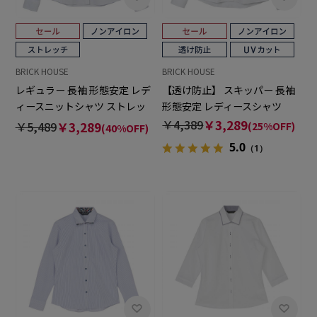
BRICK HOUSE
BRICK HOUSE
レギュラー 長袖 形態安定 レデ
【透け防止】 スキッパー 長袖
ィースニットシャツ ストレッ
形態安定 レディースシャツ
チ
￥4,389
￥3,289
￥5,489
￥3,289
(25%OFF)
(40%OFF)
5.0
（1）