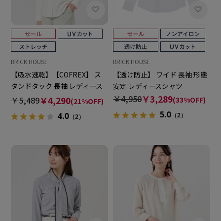
BRICK HOUSE
BRICK HOUSE
【吸水速乾】【COFREX】 ス
【透け防止】 ワイド 長袖 形態
タンドタック 長袖 レディース
安定 レディースシャツ
デザインシャツ
￥4,950
￥3,289
￥5,489
￥4,290
(33%OFF)
(21%OFF)
5.0
4.0
（2）
（2）