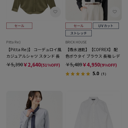
Pitta Re:)
BRICK HOUSE
【Pitta Re:)】 コーデュロイ風
【吸水速乾】【COFREX】 配
カジュアルシャツ スタンド 長
色ボウタイ ブラウス 長袖 レデ
袖 レディース
ィースデザインシャツ
￥5,390
￥2,640
￥5,489
￥4,950
(51%OFF)
(9%OFF)
5.0
（1）