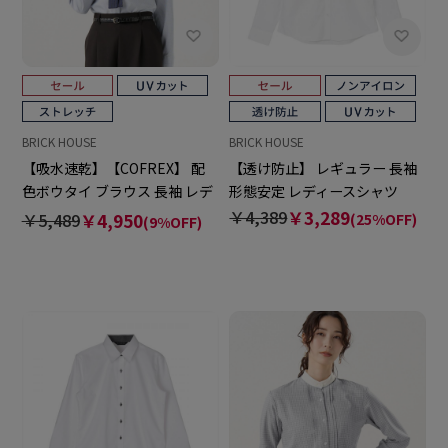
BRICK HOUSE
BRICK HOUSE
【吸水速乾】【COFREX】 配
【透け防止】 レギュラー 長袖
色ボウタイ ブラウス 長袖 レデ
形態安定 レディースシャツ
ィースデザインシャツ
￥4,389
￥3,289
￥5,489
￥4,950
(25%OFF)
(9%OFF)