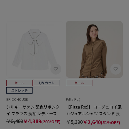
BRICK HOUSE
Pitta Re:)
シルキーサテン 配色リボンタ
【Pitta Re:)】 コーデュロイ風
イ ブラウス 長袖 レディース
カジュアルシャツ スタンド 長
袖 レディース
￥5,489
￥4,389
￥5,390
￥2,640
(20%OFF)
(51%OFF)