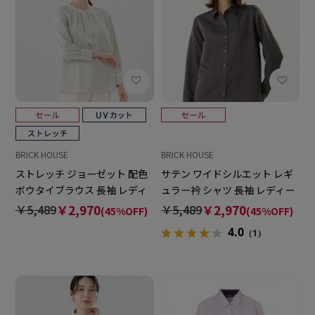
BRICK HOUSE
BRICK HOUSE
ストレッチ ジョーゼット 配色
サテン ワイドシルエット レギ
ボウタイブラウス 長袖 レディ
ュラー衿 シャツ 長袖 レディー
ース
ス
￥5,489
￥2,970
￥5,489
￥2,970
(45%OFF)
(45%OFF)
4.0
（1）