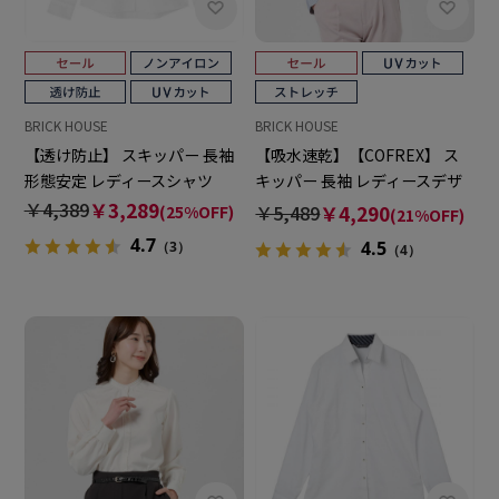
BRICK HOUSE
BRICK HOUSE
【透け防止】 スキッパー 長袖
【吸水速乾】【COFREX】 ス
形態安定 レディースシャツ
キッパー 長袖 レディースデザ
インシャツ
￥4,389
￥3,289
￥5,489
￥4,290
(25%OFF)
(21%OFF)
4.7
4.5
（3）
（4）