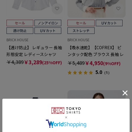
BRICK HOUSE
BRICK HOUSE
【透け防止】 レギュラー 長袖
【吸水速乾】【COFREX】 ピ
形態安定 レディースシャツ
ンタック配色 ブラウス 長袖 レ
ディースデザインシャツ
￥4,389
￥3,289
￥5,489
￥4,950
(25%OFF)
(9%OFF)
5.0
（1）