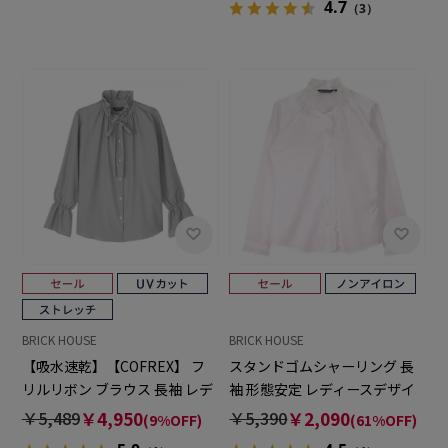
4.7
（3）
BRICK HOUSE
BRICK HOUSE
【吸水速乾】【COFREX】 フ
スタンドゴムシャーリング 長
リルリボン ブラウス 長袖 レデ
袖 形態安定 レディースデザイ
ィースデザインシャツ
ンシャツ
￥5,489
￥4,950
￥5,390
￥2,090
(9%OFF)
(61%OFF)