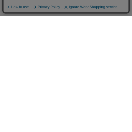
定 レディースシャツ
他のアイテムを探す
こだわり検索
￥5,940
BRICK HOUSE
BRICK HOUSE
ニット 裾丸Ｖネック カーディ
ニット 裾丸Ｖネック カーディ
ガン レディース
ガン レディース
￥5,489
￥5,489