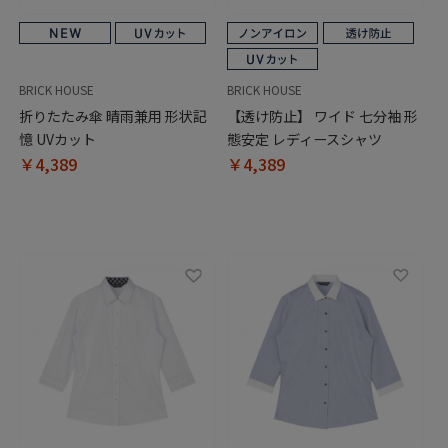
BRICK HOUSE
BRICK HOUSE
折りたたみ傘 晴雨兼用 形状記
【透け防止】 ワイド 七分袖 形
憶 UVカット
態安定 レディースシャツ
￥4,389
￥4,389