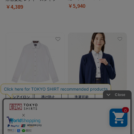
￥5,940
￥4,389
BRICK HOUSE
ニット 裾丸Ｖネック カーディ
BRICK HOUSE
ガン レディース
【HELLO KITTY×TOKYO
￥5,489
SHIRTS】 ワイド 長袖 形態安