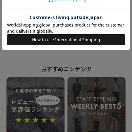
素材
綿100%
166cm
S
158cm
M
形態安定加工
powered by
仕様
シングルカフス
前身頃ダーツなし・後身頃ダーツ入り
おすすめコンテンツ
原産国
カンボジア
発売日
2025年5月8日