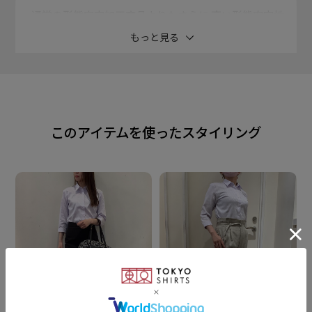
通常の形態安定加工商品よりもさらに 高い形態安定性
（W＆W性）を取得。
もっと見る
長時間の着用するビジネスシーンで 大人気の綿100%の
生地が、より快適な 着心地の良さと高い機能性、両方
を 追及した価値ある逸品をお届けします。
このアイテムを使ったスタイリング
仕様を抑えたシンプルなシャツは ビジネススタイルに
最適な一枚。
ボタンまわりは白色で統一し 上品できちんと感あるデ
ザインに。
衿型
レギュラー衿