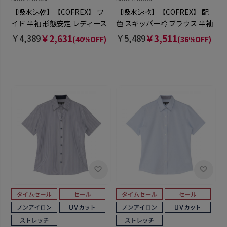
【吸水速乾】【COFREX】 ワ
【吸水速乾】【COFREX】 配
イド 半袖 形態安定 レディース
色 スキッパー衿 ブラウス 半袖
シャツ
レディースデザインシャツ
￥4,389
￥2,631
￥5,489
￥3,511
(40%OFF)
(36%OFF)