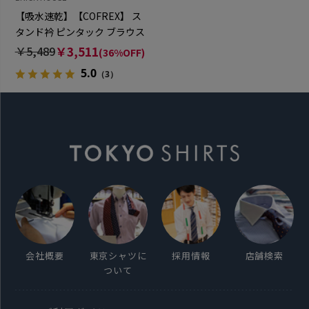
【吸水速乾】【COFREX】 ス
タンド衿 ピンタック ブラウス
五分袖 レディースデザインシ
￥5,489
￥3,511
(36%OFF)
ャツ
5.0
（3）
会社概要
東京シャツに
採用情報
店舗検索
ついて