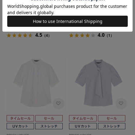
BRICK HOUSE
BRICK HOUSE
ポロシャツ レギュラー 半袖 形
【吸水速乾】 レギュラー 五分
態安定 ストレッチ レディース
袖 形態安定 レディースシャツ
￥4,950
￥3,511
￥4,389
￥2,631
(29%OFF)
(40%OFF)
4.5
4.0
（4）
（1）