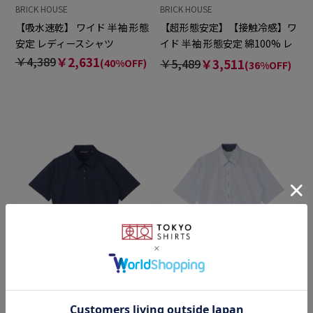
BRICK HOUSE
BRICK HOUSE
【吸水速乾】 ワイド 半袖 形態
【超形態安定】【接触冷感】ワ
安定 レディースシャツ
イド 半袖 形態安定 綿100% レ
ディースシャツ
￥4,389
￥2,631
￥5,489
￥3,511
(40%OFF)
(36%OFF)