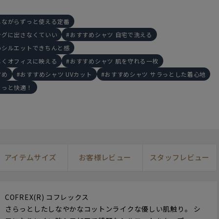
しながらずっと使える定番
ングに出さなくていい
おすすめシャツ 自宅で洗える
いシルエットできちんと感
しくオフィスに映える
おすすめシャツ 肌を守れる一枚
すめ
おすすめシャツ UVカット
おすすめシャツ サラっとした着心地
らっと快適！
アイテムサイズ
お客様レビュー
スタッフレビュー
160cm
M
163cm
L
16
COFREX(R) コフレックス
さらっとしたしなやかなコットンライクな優しい肌触り。 シ