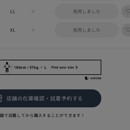
完売しました
LL
×
完売しました
XL
×
160cm / 57kg
L
Find your size
舗で試着してから購入することができます！