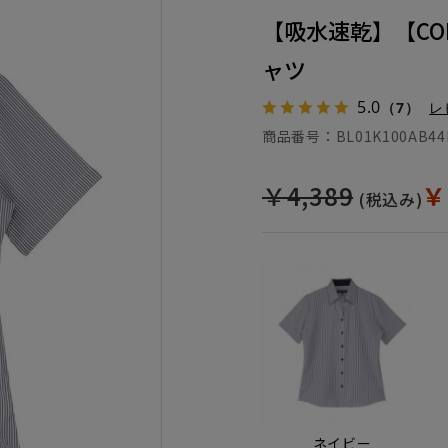
【吸水速乾】【COF
ャツ
5.0
（7）
レ
商品番号：
BL01K100AB44
￥4,389
￥
(税込み)
ネイビー