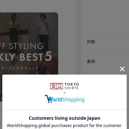
衿型
素材
仕様
原産国