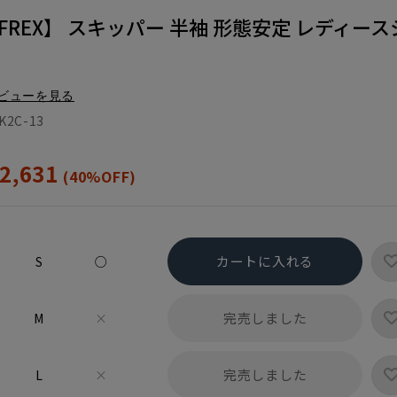
REX】 スキッパー 半袖 形態安定 レディース
ビューを見る
K2C-13
2,631
(40%OFF)
カートに入れる
S
○
完売しました
M
×
完売しました
L
×