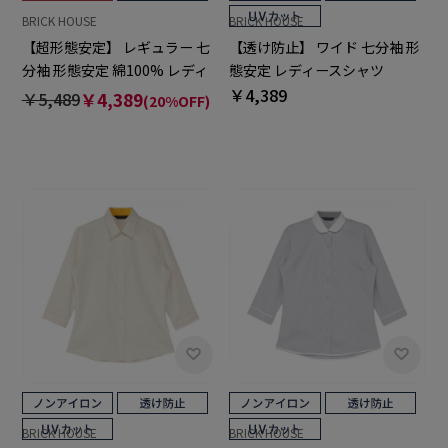
BRICK HOUSE
BRICK HOUSE
【超形態安定】 レギュラー 七
【透け防止】 ワイド 七分袖 形
分袖 形態安定 綿100% レディ
態安定 レディースシャツ
ースシャツ
￥4,389
￥5,489
￥4,389
(20%OFF)
BRICK HOUSE
BRICK HOUSE