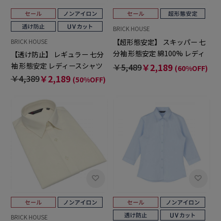
BRICK HOUSE
【超形態安定】 スキッパー 七
BRICK HOUSE
分袖 形態安定 綿100% レディ
【透け防止】 レギュラー 七分
ースシャツ
袖 形態安定 レディースシャツ
￥5,489
￥2,189
(60%OFF)
￥4,389
￥2,189
(50%OFF)
BRICK HOUSE