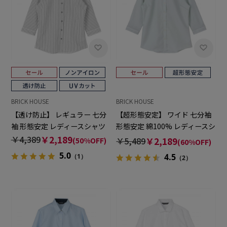
BRICK HOUSE
BRICK HOUSE
【透け防止】 レギュラー 七分
【超形態安定】 ワイド 七分袖
袖 形態安定 レディースシャツ
形態安定 綿100% レディースシ
ャツ
￥4,389
￥2,189
￥5,489
￥2,189
(50%OFF)
(60%OFF)
5.0
4.5
（1）
（2）