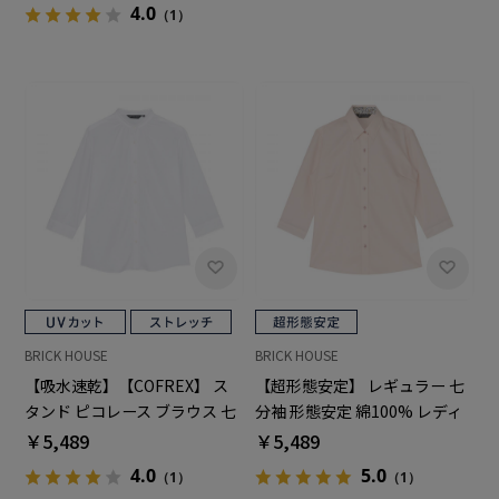
4.0
（1）
BRICK HOUSE
BRICK HOUSE
【吸水速乾】【COFREX】 ス
【超形態安定】 レギュラー 七
タンド ピコレース ブラウス 七
分袖 形態安定 綿100% レディ
分袖 レディースデザインシャ
ースシャツ
￥5,489
￥5,489
ツ
4.0
5.0
（1）
（1）