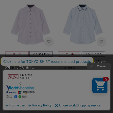
当社のウェブサイトでは、お客様の利便性向上のためにクッキー
を利用しています。
BRICK HOUSE
BRICK HOUSE
本ウェブサイトをこのままご利用になる場合、クッキーの使用に
【透け防止】 レギュラー 七分
【透け防止】 ワイド 七分袖 形
同意いただいたものとみなします。
袖 形態安定 レディースシャツ
態安定 レディースシャツ
クッキーを通じて収集する情報には、「お客様個人を特定できる
￥4,389
￥2,189
￥4,389
￥2,189
(50%OFF)
(50%OFF)
情報」は一切含まれておりません。詳細は
クッキーポリシーをご
確認ください
。
他のアイテムを探す
こだわり検索
OK