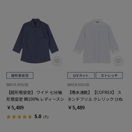
BRICK HOUSE
BRICK HOUSE
【超形態安定】 ワイド 七分袖
【吸水速乾】【COFREX】 ス
形態安定 綿100% レディースシ
タンドフリル クレリック ひね
ャツ
りピンタック ブラウス 七分袖
￥5,489
￥5,489
レディースデザインシャツ
5.0
（1）