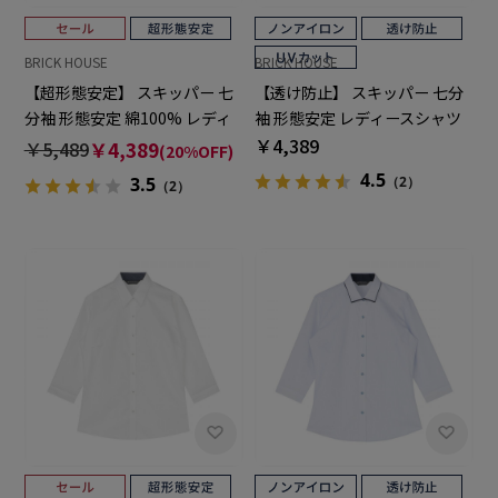
BRICK HOUSE
BRICK HOUSE
【超形態安定】 スキッパー 七
【透け防止】 スキッパー 七分
分袖 形態安定 綿100% レディ
袖 形態安定 レディースシャツ
ースシャツ
￥4,389
￥5,489
￥4,389
(20%OFF)
4.5
（2）
3.5
（2）