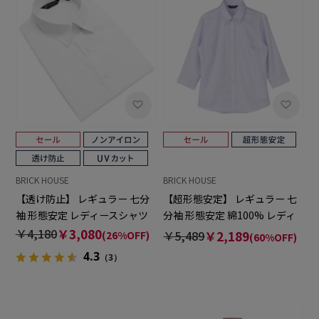
BRICK HOUSE
BRICK HOUSE
【透け防止】 レギュラー 七分
【超形態安定】 レギュラー 七
袖 形態安定 レディースシャツ
分袖 形態安定 綿100% レディ
ースシャツ
￥4,180
￥3,080
￥5,489
￥2,189
(26%OFF)
(60%OFF)
4.3
（3）