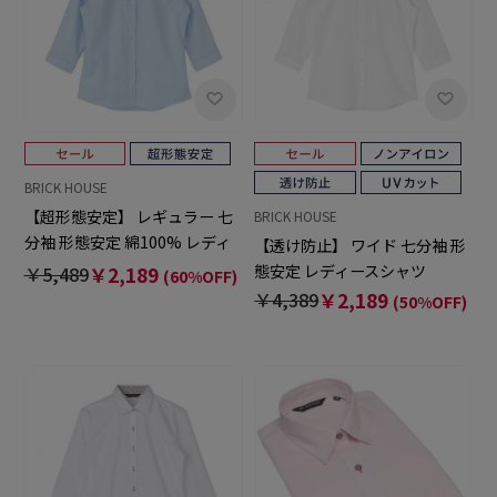
BRICK HOUSE
【超形態安定】 レギュラー 七
BRICK HOUSE
分袖 形態安定 綿100% レディ
【透け防止】 ワイド 七分袖 形
ースシャツ
態安定 レディースシャツ
￥5,489
￥2,189
(60%OFF)
￥4,389
￥2,189
(50%OFF)