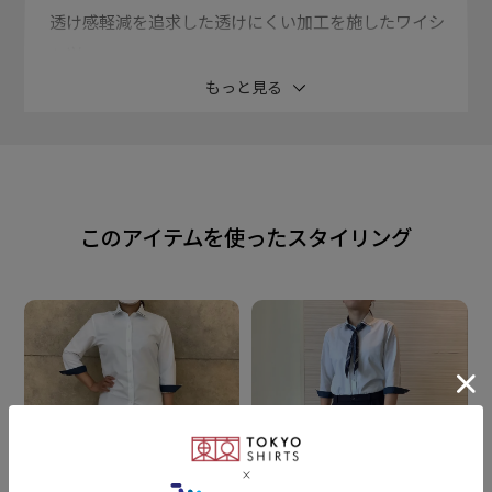
透け感軽減を追求した透けにくい加工を施したワイシ
ャツ。
UVカット加工を施し、どの季節でも着用がおすすめで
もっと見る
す。
家庭での取り扱いが楽ちんのアイロン要らずの形態安
定。
清潔感があり、幅広いコーディネイトに活躍する優秀ア
このアイテムを使ったスタイリング
イテムです。
衿型
ワイド衿
素材
ポリエステル75% 綿25%
形態安定加工