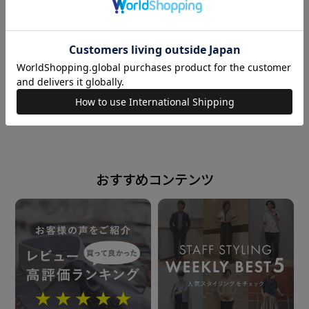
仕様
シングルカフス
146cm
M
162cm
M
前身頃ダーツなし・後身頃ダーツ入り
台衿内側・カフス裏側・衿羽根：別布仕様
powered by
原産国
ベトナム
おすすめコンテンツ
注意点
※別布を含む濃色生地は色落ち・移染が発生する場合
があるため、お洗濯時は衣類の組合わせにご注意くだ
さい。