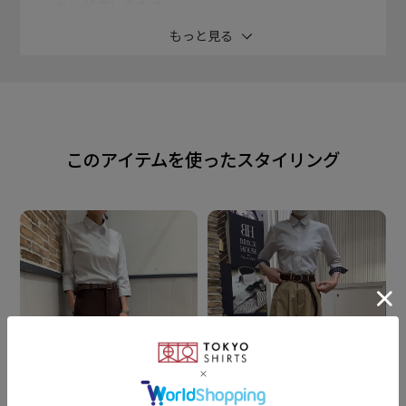
こなしが楽しめます。
もっと見る
形態安定加工と綿×ポリエステル 素材で、クリーニン
グ要らずの 自宅で取扱い楽ちんのワイシャツ。
衿型
このアイテムを使ったスタイリング
レギュラー衿
素材
ポリエステル75% 綿25%
形態安定加工
仕様
シングルカフス