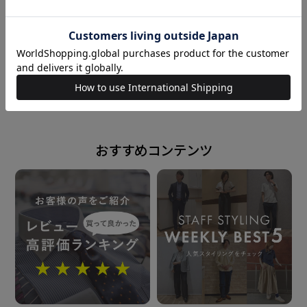
前身頃ダーツなし・後身頃ダーツ入り
台衿内側・カフス裏側：別布仕様
152cm
XS
161cm
M
原産国
powered by
ベトナム
注意点
おすすめコンテンツ
※別布を含む濃色生地は色落ち・移染が 発生する場合
があるため、お洗濯時は 衣類の組合わせにご注意くだ
さい。
発売日
2026年4月7日