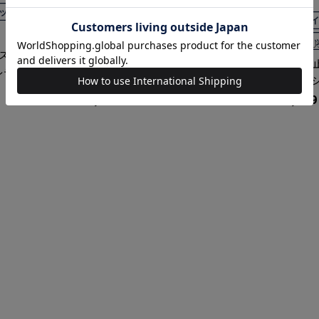
BRICK HOUSE
BRICK HOU
 スタンド ピ
【透け防止】 レギュラー 七分袖 形態安
【透け防止
レディースデ
定 レディースシャツ
ディース
￥4,389
￥4,389