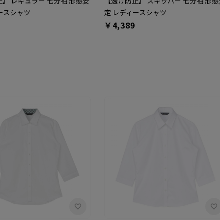
】 レギュラー 七分袖 形態安
【透け防止】 スキッパー 七分袖 形態
ースシャツ
定 レディースシャツ
￥4,389