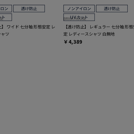
SE
BRICK HOUSE
】 ワイド 七分袖 形態安定 レ
【透け防止】 レギュラー 七分袖 形態
シャツ
定 レディースシャツ 白無地
￥4,389