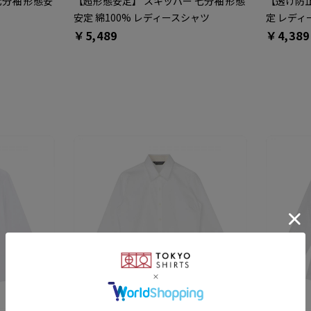
七分袖 形態安
【超形態安定】 スキッパー 七分袖 形態
【透け防止
安定 綿100% レディースシャツ
定 レディ
￥5,489
￥4,389