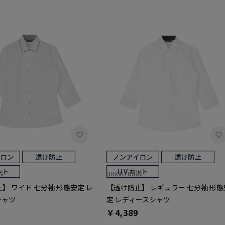
SE
BRICK HOUSE
】 ワイド 七分袖 形態安定 レ
【透け防止】 レギュラー 七分袖 形態
シャツ
定 レディースシャツ
￥4,389