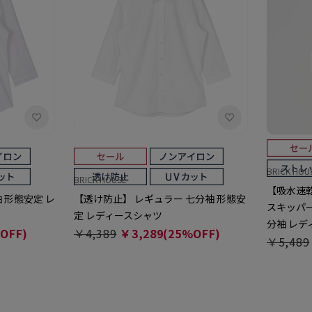
BRICK HOU
BRICK HOUSE
【吸水速乾
 形態安定 レ
【透け防止】 レギュラー 七分袖 形態安
スキッパー
定 レディースシャツ
分袖 レ
OFF)
￥4,389
￥3,289(25%OFF)
￥5,489