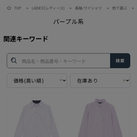
TOP
LADIES'(レディース)
長袖-ワイシャツ
色で選ぶ
>
>
>
>
パープル系
関連キーワード
検索