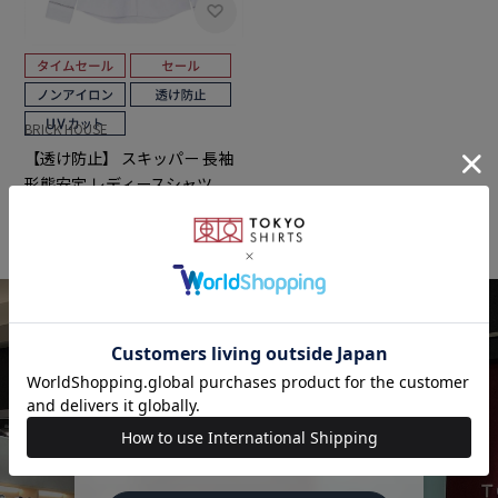
BRICK HOUSE
【透け防止】 スキッパー 長袖
形態安定 レディースシャツ
￥4,950
￥2,631
(46%OFF)
5.0
（1）
SHOP LIST
店舗検索