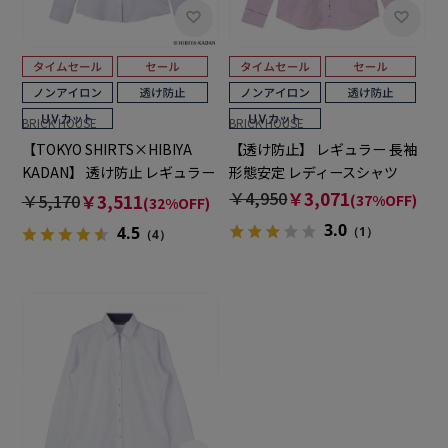
BRICK HOUSE
BRICK HOUSE
【TOKYO SHIRTS×HIBIYA
【透け防止】 レギュラー 長袖
KADAN】 透け防止 レギュラー
形態安定 レディースシャツ
長袖 形態安定 レディースシャ
￥4,950
￥3,071
￥5,170
￥3,511
(37%OFF)
(32%OFF)
ツ
3.0
4.5
（1）
（4）