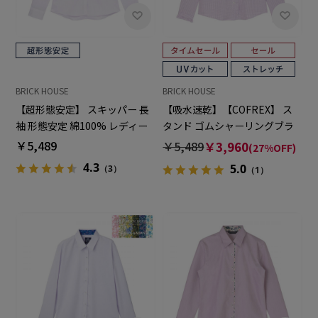
BRICK HOUSE
BRICK HOUSE
【超形態安定】 スキッパー 長
【吸水速乾】【COFREX】 ス
袖 形態安定 綿100% レディー
タンド ゴムシャーリングブラ
スシャツ
ウス 長袖 レディースデザイン
￥5,489
￥5,489
￥3,960
(27%OFF)
シャツ
4.3
5.0
（3）
（1）