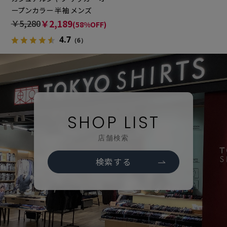
ープンカラー 半袖 メンズ
￥5,280
￥2,189
(58%OFF)
4.7
（6）
SHOP LIST
店舗検索
検索する