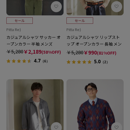
Pitta Re:)
Pitta Re:)
カジュアルシャツ サッカー オ
カジュアルシャツ リップスト
ープンカラー 半袖 メンズ
ップ オープンカラー 長袖 メン
ズ
￥5,280
￥2,189
￥5,280
￥990
(58%OFF)
(81%OFF)
4.7
5.0
（6）
（2）