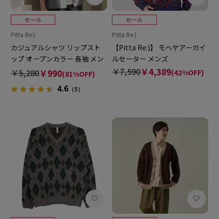
Pitta Re:)
Pitta Re:)
カジュアルシャツ リップスト
【Pitta Re:)】 モヘヤアーガイ
ップ オープンカラー 長袖 メン
ルセーター メンズ
ズ
￥7,590
￥4,389
￥5,280
￥990
(42%OFF)
(81%OFF)
4.6
（5）