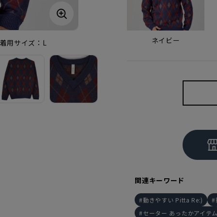
ネイビー
m・着用サイズ：L
関連キーワード
動きやすい Pitta Re:)
セーター あったかアイテ