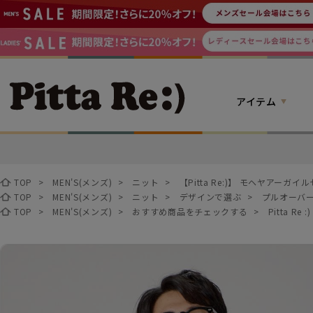
アイテム
TOP
>
MEN'S(メンズ)
>
ニット
>
【Pitta Re:)】 モヘヤアーガ
TOP
>
MEN'S(メンズ)
>
ニット
>
デザインで選ぶ
>
プルオーバ
TOP
>
MEN'S(メンズ)
>
おすすめ商品をチェックする
>
Pitta Re :)