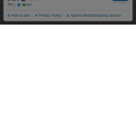
確認ください
。
他のアイテムを探す
こだわり検索
OK
BRICK HOUSE
BRICK HOUSE
【超形態安定】 ボットーニ 長
ホリゾンタルワイド 長袖 形態
袖 形態安定 ワイシャツ
安定 ワイシャツ
￥5,489
￥3,289
￥4,389
￥3,289
(40%OFF)
(25%OFF)