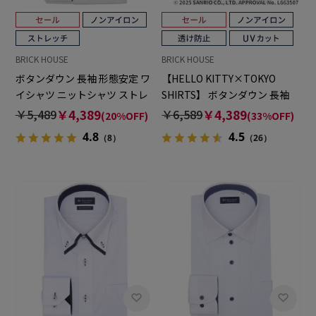
BRICK HOUSE
BRICK HOUSE
ボタンダウン 長袖 形態安定 ワ
【HELLO KITTY×TOKYO
イシャツ ニットシャツ ストレ
SHIRTS】 ボタンダウン 長袖
ッチ
形態安定 ワイシャツ
￥5,489
￥4,389
￥6,589
￥4,389
(20%OFF)
(33%OFF)
4.8
4.5
（8）
（26）