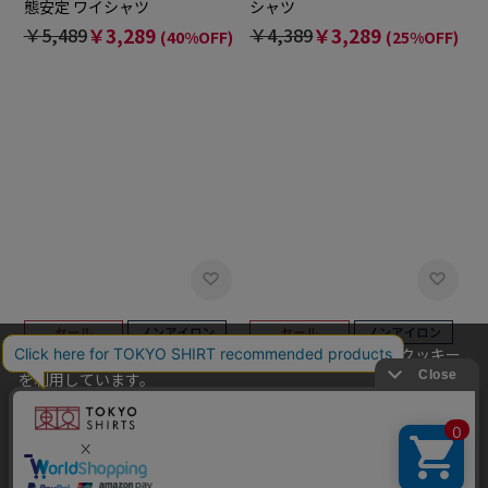
態安定 ワイシャツ
シャツ
￥5,489
￥3,289
￥4,389
￥3,289
(40%OFF)
(25%OFF)
当社のウェブサイトでは、お客様の利便性向上のためにクッキー
BRICK HOUSE
BRICK HOUSE
を利用しています。
ワイド 長袖 形態安定 ワイシャ
ボタンダウン 長袖 形態安定 ワ
本ウェブサイトをこのままご利用になる場合、クッキーの使用に
ツ
イシャツ
同意いただいたものとみなします。
￥4,389
￥3,289
￥4,389
￥3,289
(25%OFF)
(25%OFF)
クッキーを通じて収集する情報には、「お客様個人を特定できる
情報」は一切含まれておりません。詳細は
クッキーポリシーをご