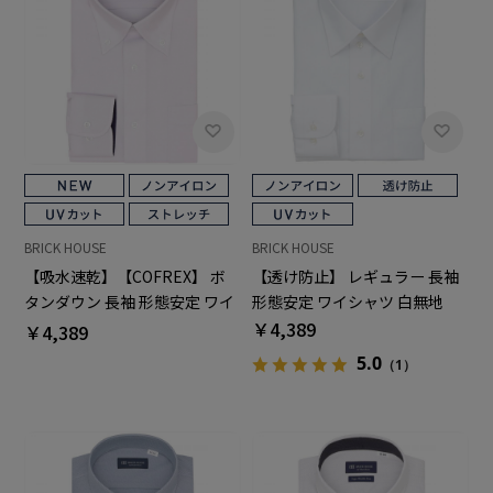
BRICK HOUSE
BRICK HOUSE
【吸水速乾】【COFREX】 ボ
【透け防止】 レギュラー 長袖
タンダウン 長袖 形態安定 ワイ
形態安定 ワイシャツ 白無地
シャツ
￥4,389
￥4,389
5.0
（1）