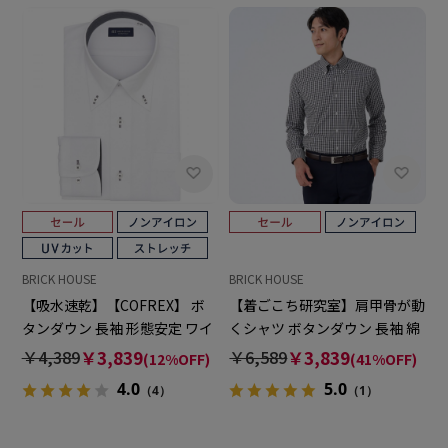
BRICK HOUSE
BRICK HOUSE
【吸水速乾】【COFREX】 ボ
【着ごこち研究室】肩甲骨が動
タンダウン 長袖 形態安定 ワイ
くシャツ ボタンダウン 長袖 綿
シャツ
100% 形態安定 ワイシャツ
￥4,389
￥3,839
￥6,589
￥3,839
(12%OFF)
(41%OFF)
4.0
5.0
（4）
（1）