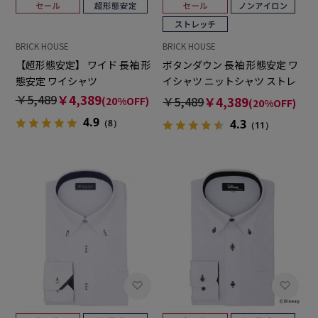
BRICK HOUSE
BRICK HOUSE
【超形態安定】 ワイド 長袖 形
ボタンダウン 長袖 形態安定 ワ
態安定 ワイシャツ
イシャツ ニットシャツ ストレ
ッチ （使用素材：東レ
￥5,489
￥4,389
￥5,489
￥4,389
(20%OFF)
(20%OFF)
FIELDSENSOR(R)秒乾(R)）
4.9
4.3
（8）
（11）