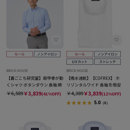
BRICK HOUSE
BRICK HOUSE
【着ごこち研究室】肩甲骨が動
【吸水速乾】【COFREX】 ホ
くシャツ ボタンダウン 長袖 綿
リゾンタルワイド 長袖 形態安
100% 形態安定 ワイシャツ
定 ワイシャツ
￥6,589
￥3,839
￥4,389
￥3,839
(41%OFF)
(12%OFF)
5.0
（8）