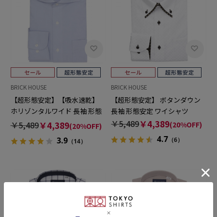
BRICK HOUSE
BRICK HOUSE
【超形態安定】【吸水速乾】
【超形態安定】 ボタンダウン
ホリゾンタルワイド 長袖 形態
長袖 形態安定 ワイシャツ
安定 ワイシャツ
￥5,489
￥4,389
￥5,489
￥4,389
(20%OFF)
(20%OFF)
4.7
3.9
（6）
（14）