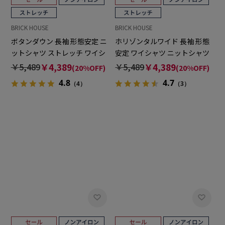
BRICK HOUSE
BRICK HOUSE
ボタンダウン 長袖 形態安定 ニ
ホリゾンタルワイド 長袖 形態
ットシャツ ストレッチ ワイシ
安定 ワイシャツ ニットシャツ
ャツ
ストレッチ （使用素材：東レ
￥5,489
￥4,389
￥5,489
￥4,389
(20%OFF)
(20%OFF)
FIELDSENSOR(R)秒乾(R)）
4.8
4.7
（4）
（3）