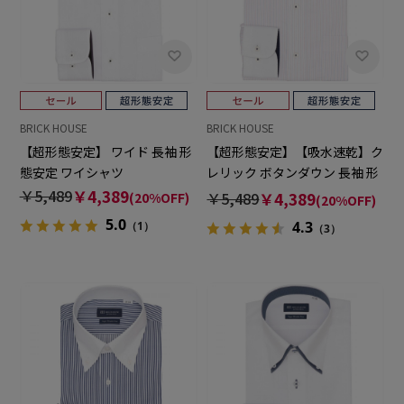
BRICK HOUSE
BRICK HOUSE
【超形態安定】 ワイド 長袖 形
【超形態安定】【吸水速乾】ク
態安定 ワイシャツ
レリック ボタンダウン 長袖 形
態安定 ワイシャツ
￥5,489
￥4,389
￥5,489
￥4,389
(20%OFF)
(20%OFF)
5.0
4.3
（1）
（3）