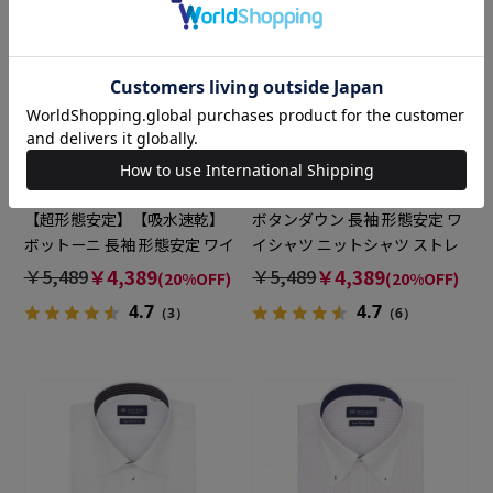
BRICK HOUSE
BRICK HOUSE
【超形態安定】【吸水速乾】
ボタンダウン 長袖 形態安定 ワ
ボットーニ 長袖 形態安定 ワイ
イシャツ ニットシャツ ストレ
シャツ
ッチ
￥5,489
￥4,389
￥5,489
￥4,389
(20%OFF)
(20%OFF)
4.7
4.7
（3）
（6）