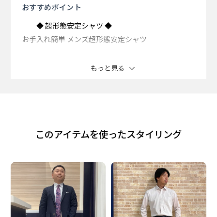
おすすめ
ポイント
◆ 超形態安定シャツ ◆
お手入れ簡単 メンズ超形態安定シャツ
ポリエステル混でお手入れがさらに 楽になった超形態
もっと見る
安定シャツが登場。
●高い形態安定性（W＆W性）
●ポリエステル混で速乾性を実現
このアイテムを使ったスタイリング
●肌ざわりやわらか
着心地の良さと高い機能性を追及した 価値ある逸品を
お届けします。
白ストライプ織柄の身生地にシンプルな 白ボタンを配
置し、台衿とカフス裏の 別布使いがアクセントとなる