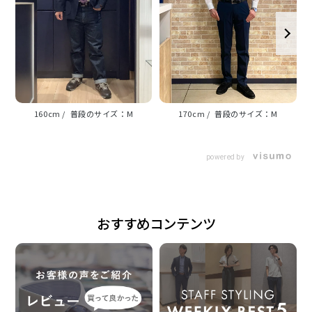
デザイン。
汚れも目立ちにくく一枚でも◎。
シーンを問わず着用できる万能なワイド衿 はクラシッ
クなビジネススタイルにも ピッタリな使いやすい衿型
です。
160cm
M
170cm
M
衿型
powered by
ワイドカラー
おすすめコンテンツ
素材
綿50% ポリエステル50%
形態安定加工