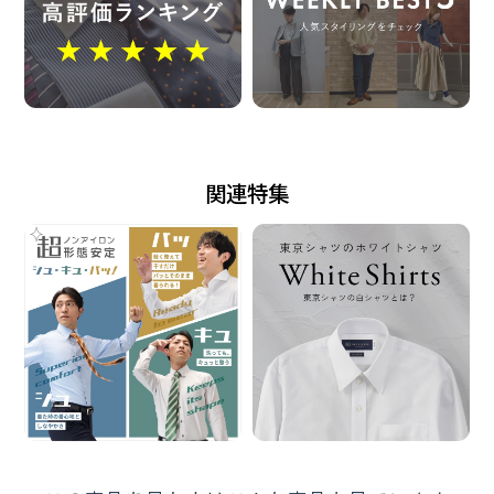
仕様
カフリンクス使用可能な兼用カフス
（アジャストボタン）
中丸カフス
胸ポケット（左胸）付き（ホームベース型）
背タック・背ダーツなし
関連特集
衿キーパー：縫込式
前立：裏前立仕様
台衿内側・カフス裏側：別布仕様
原産国
ベトナム
注意点
※別布を含む濃色生地は色落ち・移染が 発生する場合