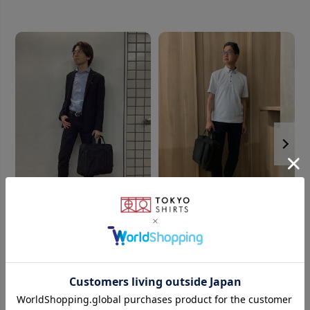
■Function
・３Wayで使用可能
・撥水加工生地
・出張時に便利なキャリーオン可能
・PC持ち運び安心のクッションポケット
・縦型ポケットで折り畳み傘やボトルを最適収納
サイズ：H30.5×W40×D11(cm)
素材
ポリエステル
171cm
S
172cm
M
原産国
powered by
中国