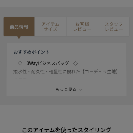
アイテム
お客様
スタッフ
商品情報
サイズ
レビュー
レビュー
おすすめ
ポイント
◇ 3Wayビジネスバッグ ◇
撥水性・耐久性・軽量性に優れた【コーデュラ生地】
を使用。
見た目以上に抜群の収納力を誇る使い勝手の良いビジ
もっと見る
ネスバッグ。 3WAYタイプでリュック、ショルダー、手
持ちを使い分け出来る優れもの。 PCクッションつきの
ポケット内蔵し、その他、ペンポケットなど 細かいポ
ケットも多いので荷物の整理もらくらくです。
このアイテムを使ったスタイリング