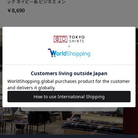
ック ネイビー系 ビジネス メン
ズ
￥8,690
SHOP LIST
店舗検索
検索する