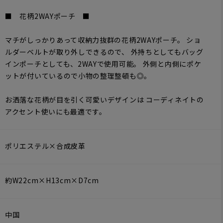
■ 花柄2WAYポーチ ■
マチがしっかりあって収納力抜群の花柄2WAYポーチ。 ショ
ルダーベルトが取り外しできるので、 外持ちとしてもバッグ
インポーチとしても、2WAYで使用可能。 外側と内側にポケ
ットが付いているので小物の整理整頓も◎。
151cm
M
149cm
M
14
お洒落な花柄が目を引く可愛いデザインは コーディネイトの
アクセント使いにも最適です。
ポリエステル×合成皮革
約W22cm×H13cm×D7cm
中国