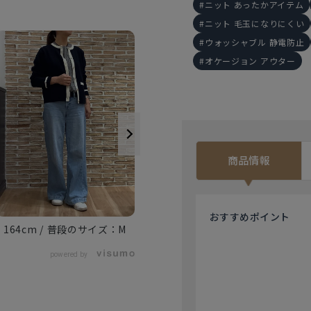
ニット あったかアイテム
ニット 毛玉になりにくい
ウォッシャブル 静電防止
オケージョン アウター
商品情報
160cm
M
おすすめ
ポイント
164cm
M
powered by