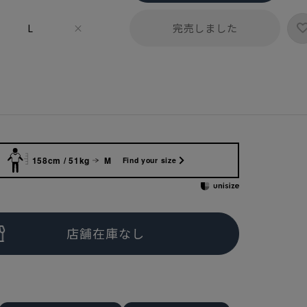
完売しました
L
×
158cm / 51kg
M
Find your size