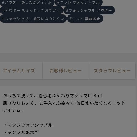
アウター あったかアイテム
ニット ウォッシャブル
アウター ちょっとしたおでかけ
ウォッシャブル アウター
ウォッシャブル 毛玉になりにくい
ニット 静電防止
アイテムサイズ
お客様レビュー
スタッフレビュー
166cm
M
156cm
M
15
おうちで洗えて、着心地ふんわりマシュマロ Knit
肌ざわりもよく、お手入れも楽々な 毎日使いたくなるニット
アイテム。
・マシンウォッシャブル
・タンブル乾燥可