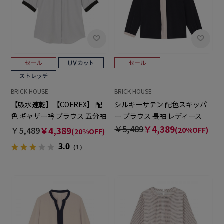
BRICK HOUSE
BRICK HOUSE
【吸水速乾】【COFREX】 配
シルキーサテン 配色スキッパ
色 ギャザー衿 ブラウス 五分袖
ー ブラウス 長袖 レディース
レディースデザインシャツ
￥5,489
￥4,389
￥5,489
￥4,389
(20%OFF)
(20%OFF)
3.0
（1）