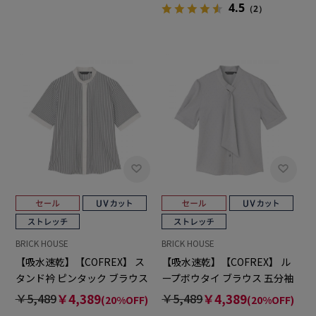
4.5
（2）
BRICK HOUSE
BRICK HOUSE
【吸水速乾】【COFREX】 ス
【吸水速乾】【COFREX】 ル
タンド衿 ピンタック ブラウス
ープボウタイ ブラウス 五分袖
五分袖 レディースデザインシ
レディースデザインシャツ
￥5,489
￥4,389
￥5,489
￥4,389
(20%OFF)
(20%OFF)
ャツ