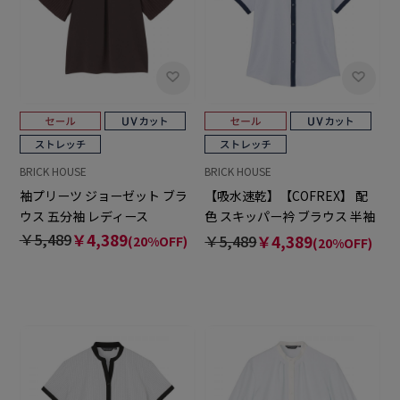
BRICK HOUSE
BRICK HOUSE
袖プリーツ ジョーゼット ブラ
【吸水速乾】【COFREX】 配
ウス 五分袖 レディース
色 スキッパー衿 ブラウス 半袖
レディースデザインシャツ
￥5,489
￥4,389
￥5,489
￥4,389
(20%OFF)
(20%OFF)