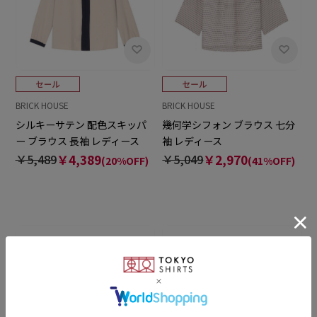
BRICK HOUSE
BRICK HOUSE
シルキーサテン 配色スキッパ
幾何学シフォン ブラウス 七分
ー ブラウス 長袖 レディース
袖 レディース
￥5,489
￥4,389
￥5,049
￥2,970
(20%OFF)
(41%OFF)