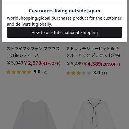
BRICK HOUSE
BRICK HOUSE
ストライプシフォン ブラウス
ストレッチジョーゼット 配色
七分袖 レディース
クルーネック ブラウス 七分袖
レディース
￥5,049
￥2,970
￥5,489
￥4,389
(41%OFF)
(20%OFF)
5.0
3.0
（2）
（1）