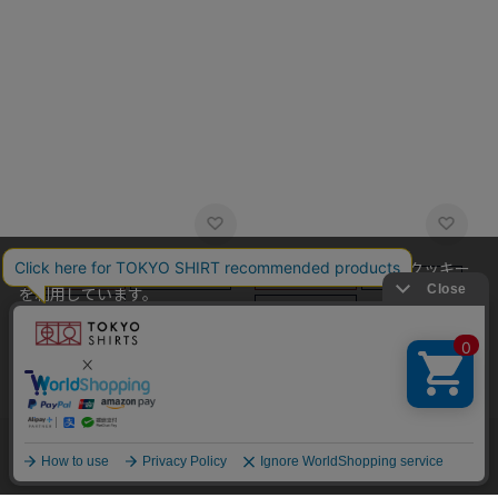
当社のウェブサイトでは、お客様の利便性向上のためにクッキー
を利用しています。
本ウェブサイトをこのままご利用になる場合、クッキーの使用に
BRICK HOUSE
BRICK HOUSE
同意いただいたものとみなします。
【吸水速乾】【COFREX】 配
【吸水速乾】【COFREX】 配
クッキーを通じて収集する情報には、「お客様個人を特定できる
色ボウタイ ブラウス 長袖 レデ
色ボウタイ ブラウス 長袖 レデ
情報」は一切含まれておりません。詳細は
クッキーポリシーをご
ィースデザインシャツ
ィースデザインシャツ
確認ください
。
￥5,489
￥4,950
￥5,489
￥4,950
(9%OFF)
(9%OFF)
他のアイテムを探す
こだわり検索
OK