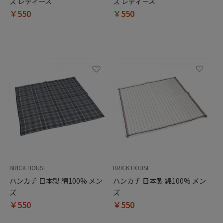
ズ レディース
ズ レディース
￥550
￥550
BRICK HOUSE
BRICK HOUSE
ハンカチ 日本製 綿100% メン
ハンカチ 日本製 綿100% メン
ズ
ズ
￥550
￥550