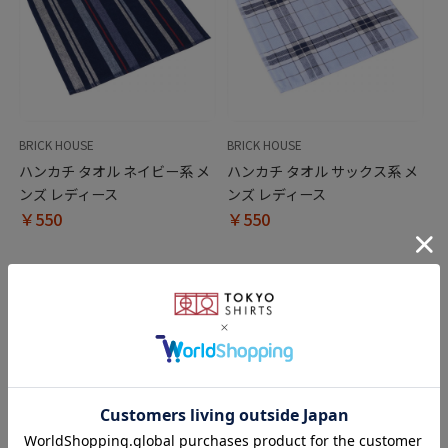
BRICK HOUSE
BRICK HOUSE
ハンカチ タオル ネイビー系 メ
ハンカチ タオル サックス系 メ
ンズ レディース
ンズ レディース
￥550
￥550