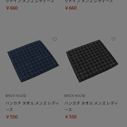
ットイン メンズ レディース
ットイン メンズ レディース
￥660
￥660
BRICK HOUSE
BRICK HOUSE
ハンカチ タオル メンズ レディ
ハンカチ タオル メンズ レディ
ース
ース
￥550
￥550