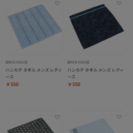
BRICK HOUSE
BRICK HOUSE
ハンカチ タオル メンズ レディ
ハンカチ タオル メンズ レディ
ース
ース
￥550
￥550