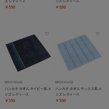
ズ レディース
ンズ レディース
￥550
￥550
BRICK HOUSE
BRICK HOUSE
ハンカチ タオル ネイビー系 メ
ハンカチ タオル サックス系 メ
ンズ レディース
ンズ レディース
￥550
￥550