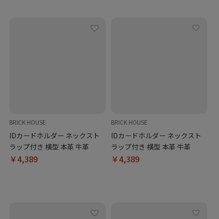
BRICK HOUSE
BRICK HOUSE
IDカードホルダー ネックスト
IDカードホルダー ネックスト
ラップ付き 横型 本革 牛革
ラップ付き 横型 本革 牛革
￥4,389
￥4,389