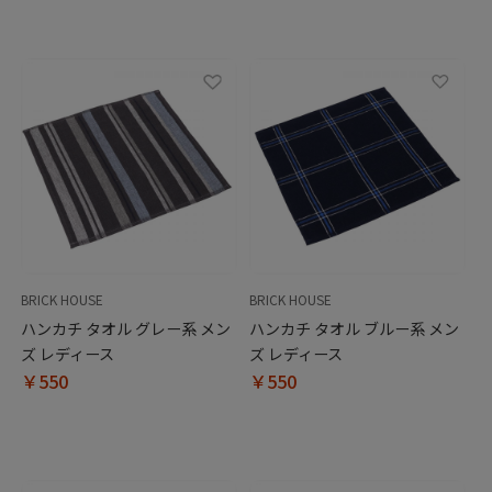
BRICK HOUSE
BRICK HOUSE
ハンカチ タオル グレー系 メン
ハンカチ タオル ブルー系 メン
ズ レディース
ズ レディース
￥550
￥550