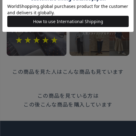
素材
綿77% ポリエステル23%
サイズ：25×25cm
原産国
中国
この商品を見た人はこんな商品も見ています
注意点
※最初の3回の洗濯では色落ちの
この商品を見ている方は
可能性があるため白いものとは
この後こんな商品を購入しています
別にお洗いください。塩素系
漂白剤は使わないでください。
※返品・交換は、不良品を除き、