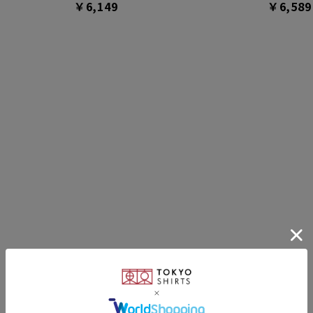
￥6,149
￥6,589