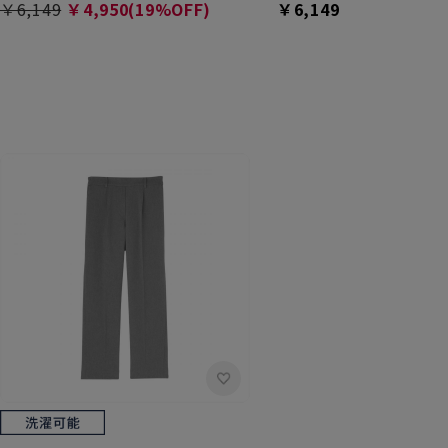
￥6,149
￥4,950(19%OFF)
￥6,149