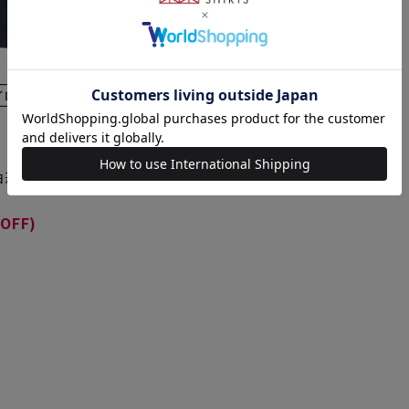
 形態安定 ス
OFF)