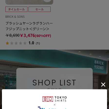
BRICK & SONS
ブラッシュヤーンラグランハー
フジップニット＜グリーン＞
￥8,690
￥3,476
(60%OFF)
1.0
（1）
SHOP LIST
店舗検索
検索する