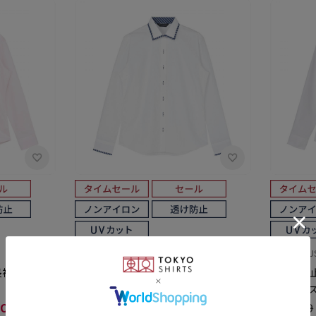
BRICK HOUSE
BRICK HOU
長袖 形態安定
【透け防止】 ワイド 長袖 形態安定 レデ
【透け防止
ィースシャツ
レディー
OFF)
￥4,389
￥2,631(40%OFF)
￥4,389