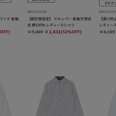
BRICK HOUSE
BRICK HOU
 ワイド 長袖
【超形態安定】 スキッパー 長袖 形態安
【透け防止
定 綿100% レディースシャツ
レディー
OFF)
￥5,489
￥2,631(52%OFF)
￥4,389