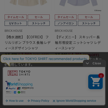
BRICK HOUSE
BRICK HOUSE
【吸水速乾】【COFREX】 フ
【ディズニー】 スキッパー 長
リルリボン ブラウス 長袖 レデ
袖 形態安定 ニットシャツ レデ
ィースデザインシャツ
ィースシャツ
￥3,960
￥4,391
￥5,489
￥5,940
(27%OFF)
(26%OFF)
当社のウェブサイトでは、お客様の利便性向上のためにクッキー
を利用しています。
本ウェブサイトをこのままご利用になる場合、クッキーの使用に
同意いただいたものとみなします。
クッキーを通じて収集する情報には、「お客様個人を特定できる
情報」は一切含まれておりません。詳細は
クッキーポリシーをご
確認ください
。
他のアイテムを探す
こだわり検索
OK