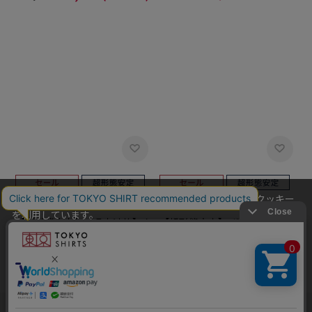
当社のウェブサイトでは、お客様の利便性向上のためにクッキー
BRICK HOUSE
BRICK HOUSE
を利用しています。
【超形態安定】【吸水速乾】ク
【超形態安定】 ボタンダウン
本ウェブサイトをこのままご利用になる場合、クッキーの使用に
レリック ボタンダウン 長袖 形
長袖 形態安定 ワイシャツ
同意いただいたものとみなします。
態安定 ワイシャツ
￥5,489
￥4,389
￥5,489
￥4,389
(20%OFF)
(20%OFF)
クッキーを通じて収集する情報には、「お客様個人を特定できる
情報」は一切含まれておりません。詳細は
クッキーポリシーをご
確認ください
。