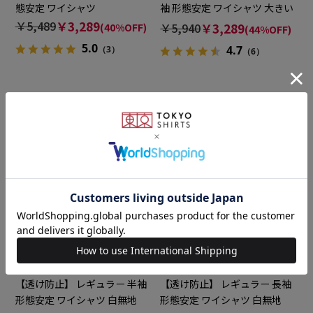
態安定 ワイシャツ
袖 形態安定 ワイシャツ 大きい
サイズ
￥5,489
￥3,289
￥5,940
￥3,289
(40%OFF)
(44%OFF)
5.0
4.7
（3）
（6）
BRICK HOUSE
BRICK HOUSE
【透け防止】 レギュラー 半袖
【透け防止】 レギュラー 長袖
形態安定 ワイシャツ 白無地
形態安定 ワイシャツ 白無地