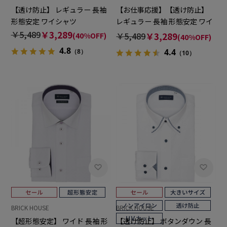
【透け防止】 レギュラー 長袖
【お仕事応援】【透け防止】
形態安定 ワイシャツ
レギュラー 長袖 形態安定 ワイ
シャツ
￥5,489
￥3,289
￥5,489
￥3,289
(40%OFF)
(40%OFF)
4.8
4.4
（8）
（10）
BRICK HOUSE
BRICK HOUSE
【超形態安定】 ワイド 長袖 形
【透け防止】 ボタンダウン 長