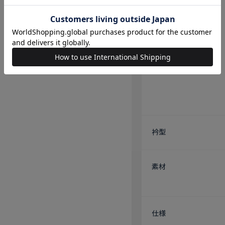
衿型
素材
仕様