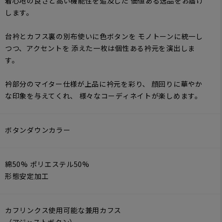
着心地の良さと高い機能性を追及した 価値ある逸品をお届け
します。
台衿とカフス裏の別布使いに色ボタンを モノトーンに統一し
つつ、アクセントを 添えた一枚は個性ある衿元を演出しま
す。
衿部分のマイター仕様が上品に衿元を彩り、 顔回りに華やか
な印象を与えてくれ、 様々なコーディネイトが楽しめます。
ボタンダウンカラー
綿50% ポリエステル50%
形態安定加工
カフリンクス使用可能な兼用カフス