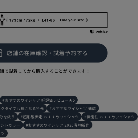
173cm / 72kg
L41-86
Find your size
180cm
L
172cm
M
16
舗で試着してから購入することができます！
おすすめワイシャツ 好評価レビュー★5
ネクタイでも様になる衿元
おすすめワイシャツ 速乾
5分を救う
超形態安定 おすすめワイシャツ
機能性 おすすめワイシャツ
セントカラー
おすすめワイシャツ 2026春物新作
ャツ