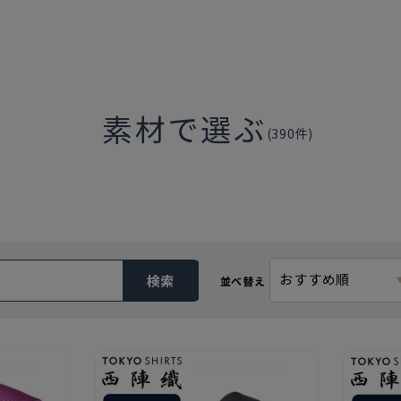
素材で選ぶ
(
390
件)
おすすめ順
検索
並べ替え