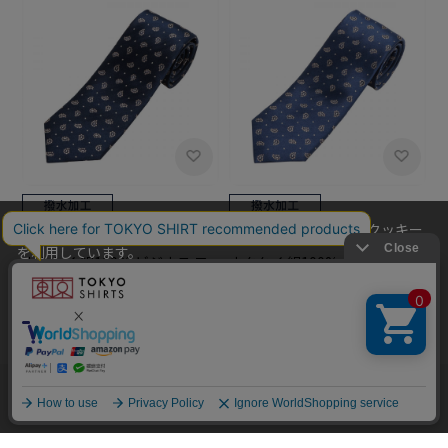
当社のウェブサイトでは、お客様の利便性向上のためにクッキー
BRICK HOUSE
BRICK HOUSE
を利用しています。
ネクタイ 絹100% ビジネス フ
ネクタイ 絹100% ビジネス フ
本ウェブサイトをこのままご利用になる場合、クッキーの使用に
ォーマル
ォーマル
同意いただいたものとみなします。
￥4,389
￥4,389
クッキーを通じて収集する情報には、「お客様個人を特定できる
情報」は一切含まれておりません。詳細は
クッキーポリシーをご
確認ください
。
他のアイテムを探す
こだわり検索
OK