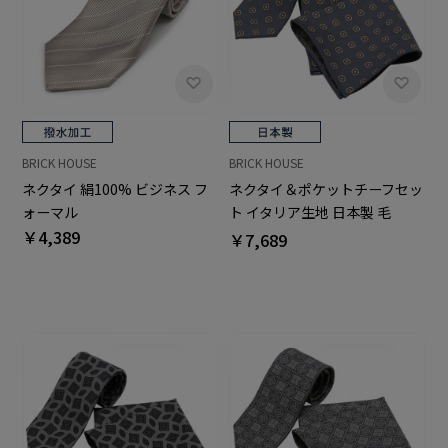
BRICK HOUSE
BRICK HOUSE
ネクタイ 絹100% ビジネス フ
ネクタイ＆ポケットチーフセッ
ォーマル
ト イタリア生地 日本製 毛
￥4,389
100% カノニコ ビジネス フォ
￥7,689
ーマル ギフト