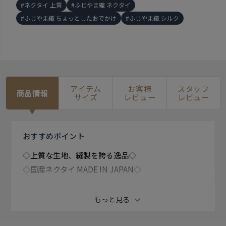
ネクタイ 上質
ふじやま織 ネクタイ
ふじやま織 ちょっとしたおでかけ
ふじやま織 シルク
アイテム
お客様
スタッフ
商品情報
サイズ
レビュー
レビュー
おすすめ
ポイント
◇上質な生地、縫製を誇る逸品◇
◇国産ネクタイ MADE IN JAPAN◇
富士山の清らかな湧き水の恵み、富士山麓の豊かな 自
もっと見る
然の中で受け継がれて来た機織りの技。 富士山がつく
った織物、ふじやま織。