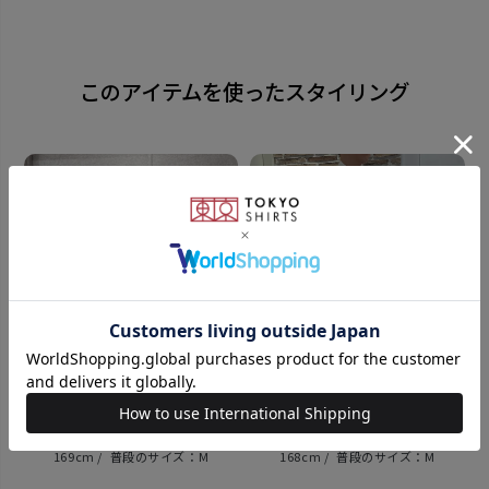
糸の打ち込み本数が多く、締める摩擦により絹鳴りが
このアイテムを使ったスタイリング
起こるのは 高級かつ上質なネクタイだからこその特徴
です。 長期間ご愛用頂ける確かな品質と、しなやかな
着け心地をお楽しみ下さい。
同じシリーズはこちら
素材
絹100%
全長：約145cm 大剣幅：8.0cm
原産国
169cm
M
168cm
M