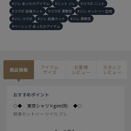
ジレ あったかアイテム
ニット ジレ
コラボ ニット
コラボ 前身カット
コラボ 柔軟性
ジレ カットソー生地
ジレ コラボ
ジレ 前身カット
ジレ 柔軟性
ベーシック あったかアイテム
アイテム
お客様
スタッフ
商品情報
サイズ
レビュー
レビュー
おすすめ
ポイント
◇◆ 東京シャツ×gim(R) ◆◇
前身カットソー ツイル ジレ
「つづく、つながる」をコンセプト に、モノづくりを