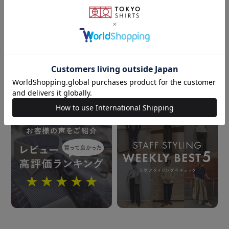
原産国
176cm
M
176cm
M
中国
powered by
注意点
素材の特性上、摩擦による 毛玉が出ることがございま
おすすめコンテンツ
す。
また、ほつれの原因となりますので、 着用には表面が
ざらついたものとの 引っ掛かりにご注意下さい。
汗や雨などで濡れた状態や強い摩擦 等で、他の製品に
色移りする場合が ございます。ご注意ください。
発売日
2025年9月25日