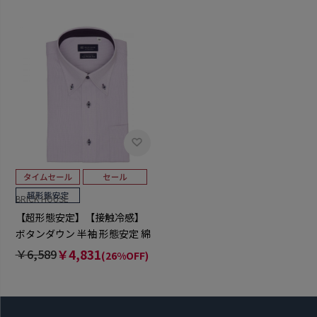
BRICK HOUSE
【超形態安定】【接触冷感】
ボタンダウン 半袖 形態安定 綿
100% ワイシャツ
￥6,589
￥4,831
(26%OFF)