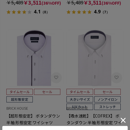
￥5,489
￥3,511
￥5,489
￥3,511
(36%OFF)
(36%OFF)
4.1
4.9
（8）
（7）
BRICK HOUSE
BRICK HOUSE
【超形態安定】 ボタンダウン
【吸水速乾】【COFREX】 ボ
半袖 形態安定 ワイシャツ
タンダウン 半袖 形態安定 ワイ
シャツ 大きいサイズ