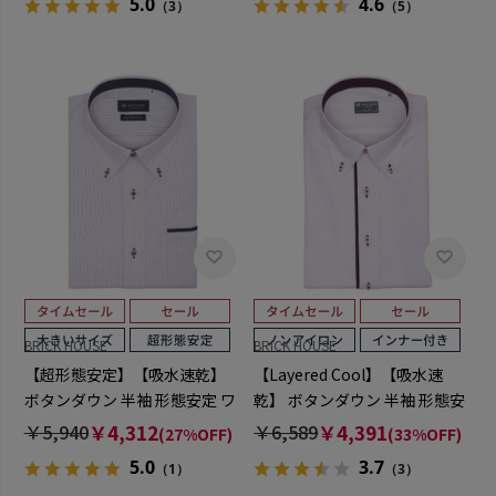
5.0
4.6
（3）
（5）
BRICK HOUSE
BRICK HOUSE
【超形態安定】【吸水速乾】
【Layered Cool】【吸水速
ボタンダウン 半袖 形態安定 ワ
乾】 ボタンダウン 半袖 形態安
イシャツ 大きいサイズ
定 ワイシャツ
￥5,940
￥4,312
￥6,589
￥4,391
(27%OFF)
(33%OFF)
5.0
3.7
（1）
（3）