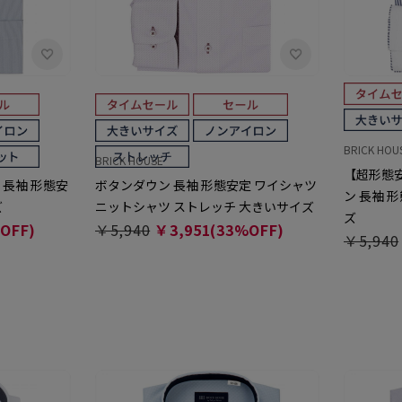
BRICK HOU
BRICK HOUSE
【超形態安
 長袖 形態安
ボタンダウン 長袖 形態安定 ワイシャツ
ン 長袖 
ズ
ニットシャツ ストレッチ 大きいサイズ
ズ
OFF)
￥5,940
￥3,951(33%OFF)
￥5,940