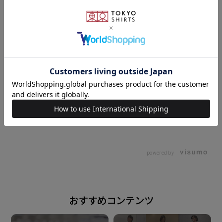
台衿とカフス裏の別布使いが洒落感を 演出してくれ、
汚れも目立ちにくく 一枚で着てもアクセントになるデ
ザイン。
シーンを問わず着用できる万能なワイド衿 はクラシッ
クなビジネススタイルにも ピッタリな使いやすい衿型
です。
184cm
M
衿型
powered by
ワイドカラー
素材
おすすめコンテンツ
綿50% ポリエステル50%