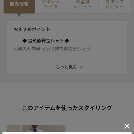
アイテム
お客様
スタッフ
商品情報
サイズ
レビュー
レビュー
おすすめ
ポイント
◆ 超形態安定シャツ ◆
お手入れ簡単 メンズ超形態安定シャツ
ポリエステル混でお手入れがさらに 楽になった超形態
もっと見る
安定シャツが登場。
●高い形態安定性（W＆W性）
●ポリエステル混で速乾性を実現
このアイテムを使ったスタイリング
●肌ざわりやわらか
着心地の良さと高い機能性を追及した 価値ある逸品を
お届けします。