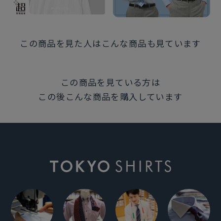
注意点
※別布を含む濃色生地は色落ち・移染が 発生する場合
があるため、お洗濯時は 衣類の組合わせにご注意くだ
この商品を見た人はこんな商品も見ています
さい。
この商品を見ている方は
発売日
この後こんな商品を購入しています
2025年12月11日
この商品に対するお問い合わせ