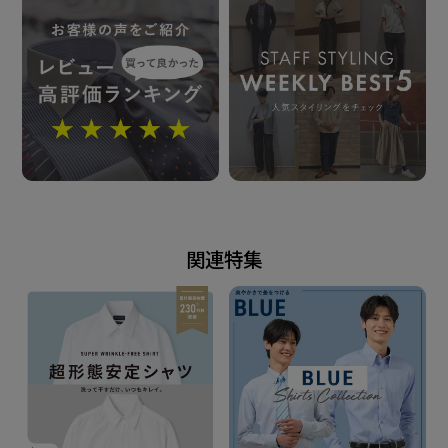
形態安定加工
仕様
カフリンクス使用可能な兼用カフス
（アジャストボタン）
中丸カフス
胸ポケット（左胸）付き（ホームベース型）
背タック・背ダーツなし
衿キーパー：縫込式
関連特集
前立：裏前立仕様
台衿内側・カフス裏側：別布仕様
原産国
ベトナム