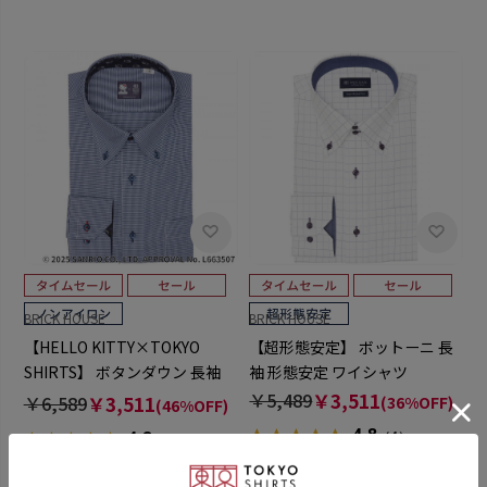
BRICK HOUSE
BRICK HOUSE
【HELLO KITTY×TOKYO
【超形態安定】 ボットーニ 長
SHIRTS】 ボタンダウン 長袖
袖 形態安定 ワイシャツ
形態安定 ワイシャツ
￥5,489
￥3,511
￥6,589
￥3,511
(36%OFF)
(46%OFF)
4.8
4.8
（4）
（11）