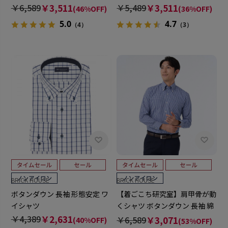
【透け防止】
シャツ
￥6,589
￥3,511
￥5,489
￥3,511
(46%OFF)
(36%OFF)
5.0
4.7
（4）
（3）
BRICK HOUSE
BRICK HOUSE
ボタンダウン 長袖 形態安定 ワ
【着ごこち研究室】肩甲骨が動
イシャツ
くシャツ ボタンダウン 長袖 綿
100% 形態安定 ワイシャツ
￥4,389
￥2,631
￥6,589
￥3,071
(40%OFF)
(53%OFF)