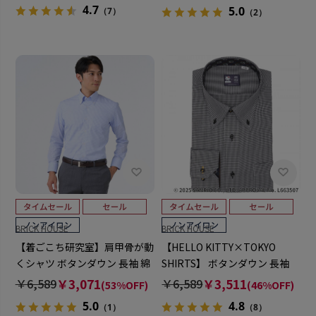
4.7
5.0
（7）
（2）
BRICK HOUSE
BRICK HOUSE
【着ごこち研究室】肩甲骨が動
【HELLO KITTY×TOKYO
くシャツ ボタンダウン 長袖 綿
SHIRTS】 ボタンダウン 長袖
100% 形態安定 ワイシャツ
形態安定 ワイシャツ
￥6,589
￥3,071
￥6,589
￥3,511
(53%OFF)
(46%OFF)
5.0
4.8
（1）
（8）