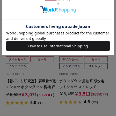
BRICK HOUSE
BRICK HOUSE
【着ごこち研究室】肩甲骨が動
ボタンダウン 長袖 形態安定 ニ
くシャツ ボタンダウン 長袖 綿
ットシャツ ストレッチ
100% 形態安定 ワイシャツ
￥5,489
￥3,511
￥6,589
￥3,071
(36%OFF)
(53%OFF)
4.6
5.0
（20）
（1）