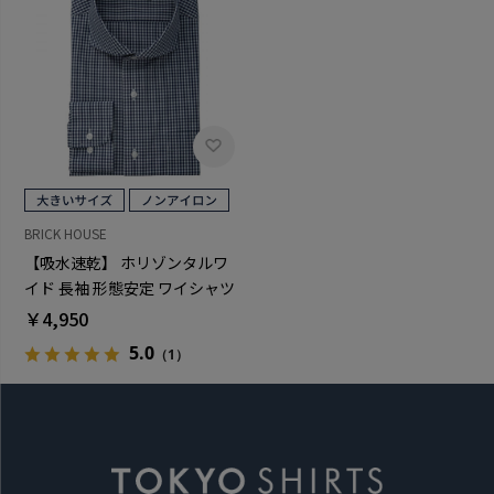
BRICK HOUSE
【吸水速乾】 ホリゾンタルワ
イド 長袖 形態安定 ワイシャツ
大きいサイズ
￥4,950
5.0
（1）