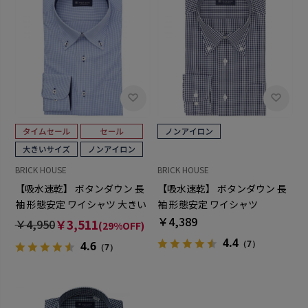
BRICK HOUSE
BRICK HOUSE
【吸水速乾】 ボタンダウン 長
【吸水速乾】 ボタンダウン 長
袖 形態安定 ワイシャツ 大きい
袖 形態安定 ワイシャツ
サイズ
￥4,389
￥4,950
￥3,511
(29%OFF)
4.4
（7）
4.6
（7）