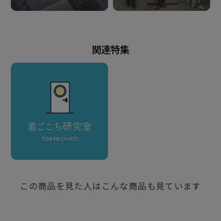
形態安定加工
仕様
関連特集
カフリンクス兼用不可（アジャストボタンあり）
中丸カフス
胸ポケット（左胸）付き（ホームベース型）
背ヨーク・背面脇：ダーツあり
前立：裏前立仕様
原産国
中国
この商品を見た人はこんな商品も見ています
注意点
※通常のシャツと首回りや体型のサイズ感が異なってお