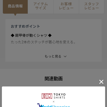
アイテム
お客様
スタッフ
商品情報
サイズ
レビュー
レビュー
おすすめ
ポイント
◆ 肩甲骨が動くシャツ ◆
たった2本のステッチが着心地を変える。
脇下に施したステッチによって背面の生地に肩甲骨に沿
もっと見る
った立体的なふくらみが生まれます。
この設計により、肩甲骨の滑走運動（肩甲骨が肋骨上を
関連動画
上下・内外に移動する動き）が妨げられず、自然な動き
をサポート。
この『肩甲骨の可動域を意識したパターン設計』によ