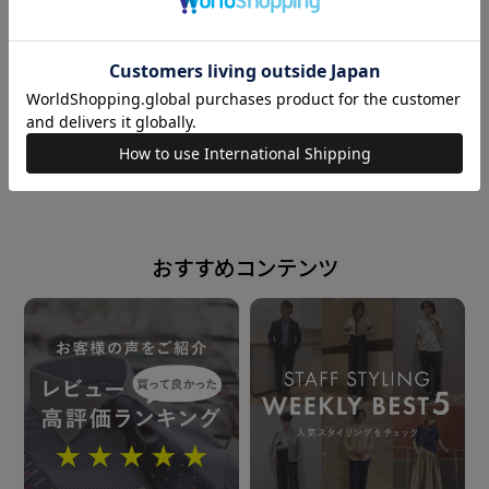
り、長時間の作業や日常の動作においても動きやすさと
快適性を保ちやすくしています。
ノータイでの着用をイメージしたボタンダウンシャツ
なので、すっきりとしたラインを強調するために通常サ
powered by
イズと比べてすっきりとしたサイズ感に調整しました。
ビジカジスタイルにピッタリのブラックギンガムチェ
ックシャツ。
おすすめコンテンツ
衿型
ボタンダウンカラー
素材
綿100%