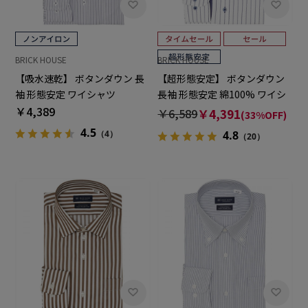
BRICK HOUSE
BRICK HOUSE
【吸水速乾】 ボタンダウン 長
【超形態安定】 ボタンダウン
袖 形態安定 ワイシャツ
長袖 形態安定 綿100% ワイシ
￥4,389
ャツ
￥6,589
￥4,391
(33%OFF)
4.5
（4）
4.8
（20）