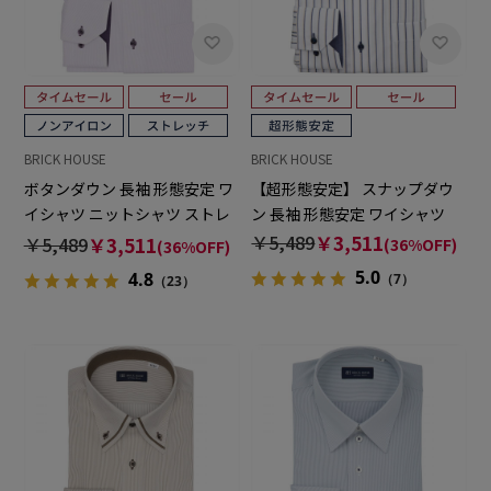
BRICK HOUSE
BRICK HOUSE
ボタンダウン 長袖 形態安定 ワ
【超形態安定】 スナップダウ
イシャツ ニットシャツ ストレ
ン 長袖 形態安定 ワイシャツ
ッチ
￥5,489
￥3,511
￥5,489
￥3,511
(36%OFF)
(36%OFF)
5.0
4.8
（7）
（23）