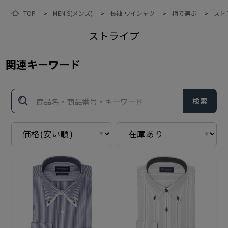
TOP
MEN'S(メンズ)
長袖-ワイシャツ
柄で選ぶ
スト
>
>
>
>
ストライプ
関連キーワード
検索