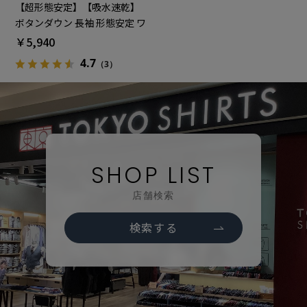
【超形態安定】【吸水速乾】
ボタンダウン 長袖 形態安定 ワ
イシャツ 大きいサイズ
￥5,940
4.7
（3）
SHOP LIST
店舗検索
検索する