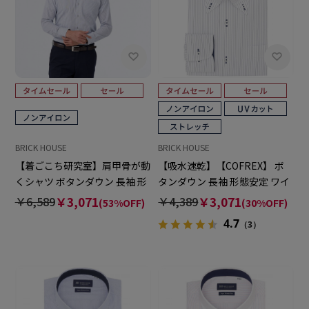
BRICK HOUSE
BRICK HOUSE
【着ごこち研究室】肩甲骨が動
【吸水速乾】【COFREX】 ボ
くシャツ ボタンダウン 長袖 形
タンダウン 長袖 形態安定 ワイ
態安定 ワイシャツ
シャツ
￥6,589
￥3,071
￥4,389
￥3,071
(53%OFF)
(30%OFF)
4.7
（3）