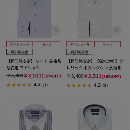
BRICK HOUSE
BRICK HOUSE
【超形態安定】 ワイド 長袖 形
【超形態安定】【吸水速乾】ク
態安定 ワイシャツ
レリック ボタンダウン 長袖 形
態安定 ワイシャツ
￥5,489
￥3,511
￥5,489
￥3,511
(36%OFF)
(36%OFF)
4.3
4.3
（3）
（3）