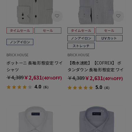
BRICK HOUSE
BRICK HOUSE
ボットーニ 長袖 形態安定 ワイ
【吸水速乾】【COFREX】 ボ
シャツ
タンダウン 長袖 形態安定 ワイ
シャツ
￥4,389
￥2,631
￥4,389
￥2,631
(40%OFF)
(40%OFF)
4.0
5.0
（6）
（4）