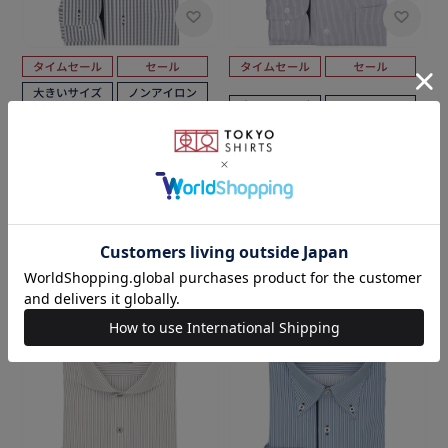
BRICK HOUSE
BRICK HOUSE
【吸水速乾】【COFREX】 ボ
ワイド 長袖 形態安定 ワイシャ
タンダウン 長袖 形態安定 ワイ
ツ 大きいサイズ
シャツ 大きいサイズ
￥4,950
￥3,511
￥4,950
￥3,511
(29%OFF)
(29%OFF)
4.5
3.5
（4）
（2）