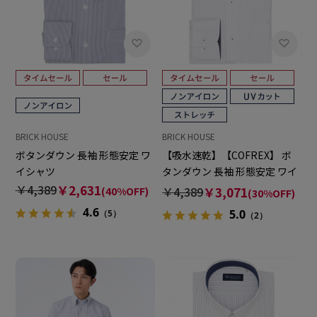
BRICK HOUSE
BRICK HOUSE
ボタンダウン 長袖 形態安定 ワ
【吸水速乾】【COFREX】 ボ
イシャツ
タンダウン 長袖 形態安定 ワイ
シャツ
￥4,389
￥2,631
￥4,389
￥3,071
(40%OFF)
(30%OFF)
4.6
5.0
（5）
（2）