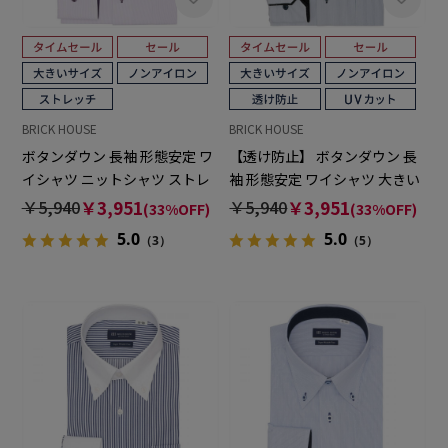
BRICK HOUSE
BRICK HOUSE
ボタンダウン 長袖 形態安定 ワ
【透け防止】 ボタンダウン 長
イシャツ ニットシャツ ストレ
袖 形態安定 ワイシャツ 大きい
ッチ 大きいサイズ
サイズ
￥5,940
￥3,951
￥5,940
￥3,951
(33%OFF)
(33%OFF)
5.0
5.0
（3）
（5）