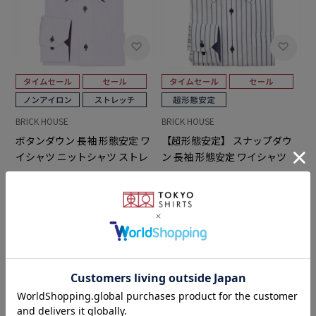
BRICK HOUSE
BRICK HOUSE
ボタンダウン 長袖 形態安定 ワ
【超形態安定】 スナップダウ
イシャツ ニットシャツ ストレ
ン 長袖 形態安定 ワイシャツ
ッチ
￥5,489
￥3,511
￥5,489
￥3,511
(36%OFF)
(36%OFF)
5.0
4.8
（7）
（23）