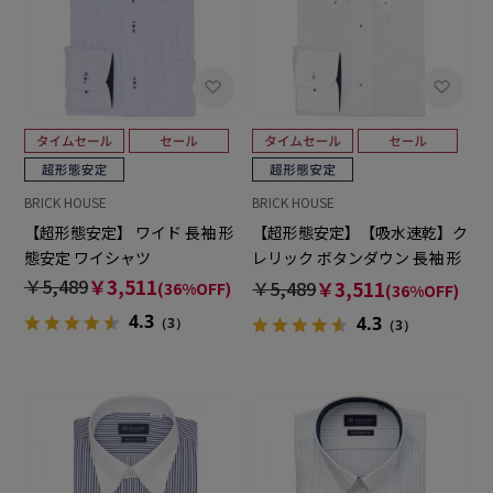
BRICK HOUSE
BRICK HOUSE
【超形態安定】 ワイド 長袖 形
【超形態安定】【吸水速乾】ク
態安定 ワイシャツ
レリック ボタンダウン 長袖 形
態安定 ワイシャツ
￥5,489
￥3,511
￥5,489
￥3,511
(36%OFF)
(36%OFF)
4.3
4.3
（3）
（3）