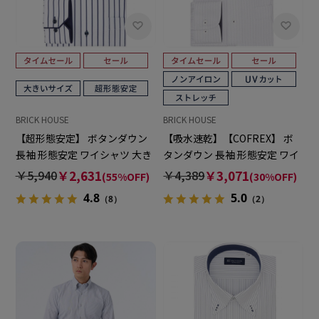
BRICK HOUSE
BRICK HOUSE
【超形態安定】 ボタンダウン
【吸水速乾】【COFREX】 ボ
長袖 形態安定 ワイシャツ 大き
タンダウン 長袖 形態安定 ワイ
いサイズ
シャツ
￥5,940
￥2,631
￥4,389
￥3,071
(55%OFF)
(30%OFF)
4.8
5.0
（8）
（2）