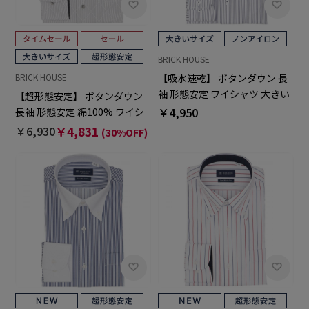
BRICK HOUSE
【吸水速乾】 ボタンダウン 長
BRICK HOUSE
袖 形態安定 ワイシャツ 大きい
【超形態安定】 ボタンダウン
サイズ
￥4,950
長袖 形態安定 綿100% ワイシ
ャツ 大きいサイズ
￥6,930
￥4,831
(30%OFF)