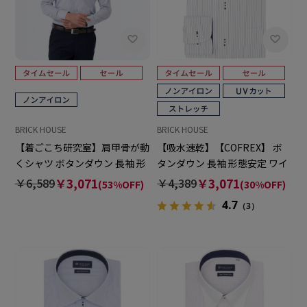
BRICK HOUSE
BRICK HOUSE
【着ごこち研究室】肩甲骨が動
【吸水速乾】【COFREX】 ボ
くシャツ ボタンダウン 長袖 形
タンダウン 長袖 形態安定 ワイ
態安定 ワイシャツ
シャツ
￥6,589
￥3,071
￥4,389
￥3,071
(53%OFF)
(30%OFF)
4.7
（3）