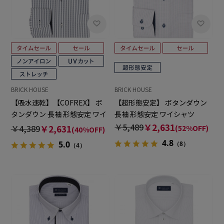
BRICK HOUSE
BRICK HOUSE
【吸水速乾】【COFREX】 ボ
【超形態安定】 ボタンダウン
タンダウン 長袖 形態安定 ワイ
長袖 形態安定 ワイシャツ
シャツ
￥5,489
￥2,631
￥4,389
￥2,631
(52%OFF)
(40%OFF)
4.8
5.0
（8）
（4）