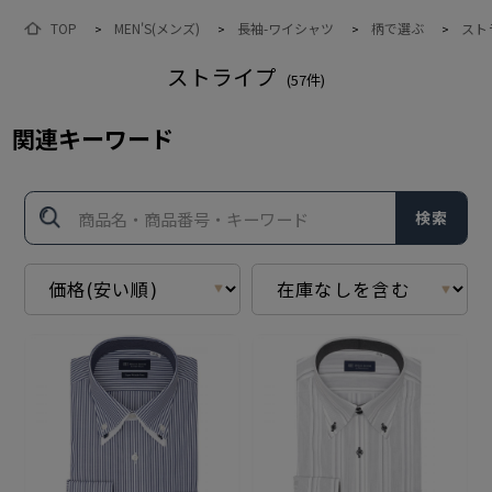
TOP
MEN'S(メンズ)
長袖-ワイシャツ
柄で選ぶ
スト
>
>
>
>
ストライプ
(
57
件)
関連キーワード
検索