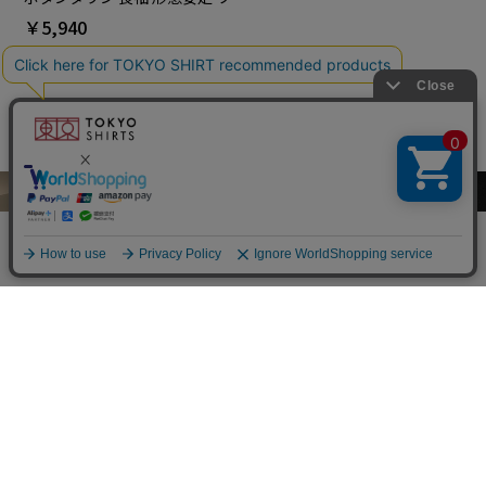
イシャツ 大きいサイズ
￥5,940
他のアイテムを探す
こだわり検索
SHOP LIST
店舗検索
検索する