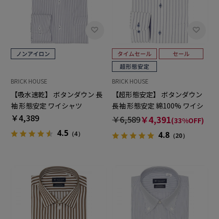
BRICK HOUSE
BRICK HOUSE
【吸水速乾】 ボタンダウン 長
【超形態安定】 ボタンダウン
袖 形態安定 ワイシャツ
長袖 形態安定 綿100% ワイシ
￥4,389
ャツ
￥6,589
￥4,391
(33%OFF)
4.5
（4）
4.8
（20）