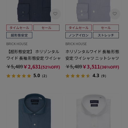
BRICK HOUSE
BRICK HOUSE
【超形態安定】 ホリゾンタル
ホリゾンタルワイド 長袖 形態
ワイド 長袖 形態安定 ワイシャ
安定 ワイシャツ ニットシャツ
ツ
ストレッチ （使用素材：東レ
￥5,489
￥2,631
￥5,489
￥3,511
(52%OFF)
(36%OFF)
FIELDSENSOR(R)秒乾(R)）
5.0
4.3
（2）
（9）