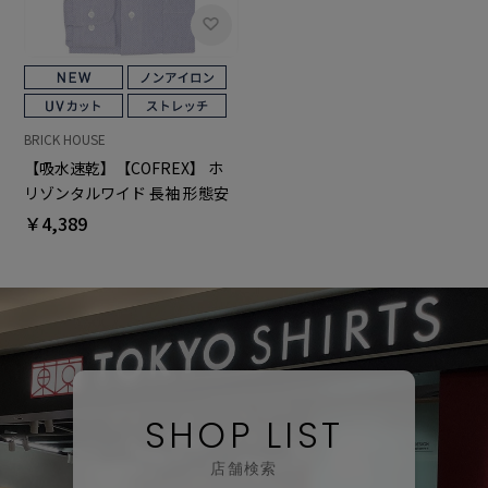
BRICK HOUSE
【吸水速乾】【COFREX】 ホ
リゾンタルワイド 長袖 形態安
定 ワイシャツ
￥4,389
SHOP LIST
店舗検索