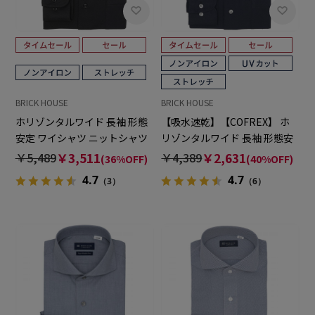
BRICK HOUSE
BRICK HOUSE
ホリゾンタルワイド 長袖 形態
【吸水速乾】【COFREX】 ホ
安定 ワイシャツ ニットシャツ
リゾンタルワイド 長袖 形態安
ストレッチ （使用素材：東レ
定 ワイシャツ
￥5,489
￥3,511
￥4,389
￥2,631
(36%OFF)
(40%OFF)
FIELDSENSOR(R)秒乾(R)）
4.7
4.7
（3）
（6）