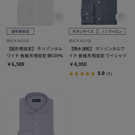
BRICK HOUSE
BRICK HOUSE
【超形態安定】 ホリゾンタル
【吸水速乾】 ホリゾンタルワ
ワイド 長袖 形態安定 綿100%
イド 長袖 形態安定 ワイシャツ
ワイシャツ
大きいサイズ
￥6,589
￥4,950
5.0
（1）