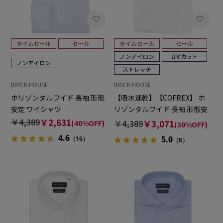
BRICK HOUSE
BRICK HOUSE
ホリゾンタルワイド 長袖 形態
【吸水速乾】【COFREX】 ホ
安定 ワイシャツ
リゾンタルワイド 長袖 形態安
定 ワイシャツ
￥4,389
￥2,631
￥4,389
￥3,071
(40%OFF)
(30%OFF)
4.6
5.0
（16）
（8）