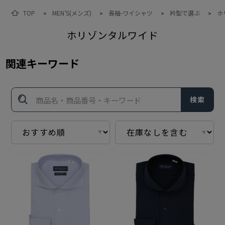
TOP
MEN'S(メンズ)
長袖-ワイシャツ
衿型で選ぶ
ホ
>
>
>
>
ホリゾンタルワイド
関連キーワード
検索