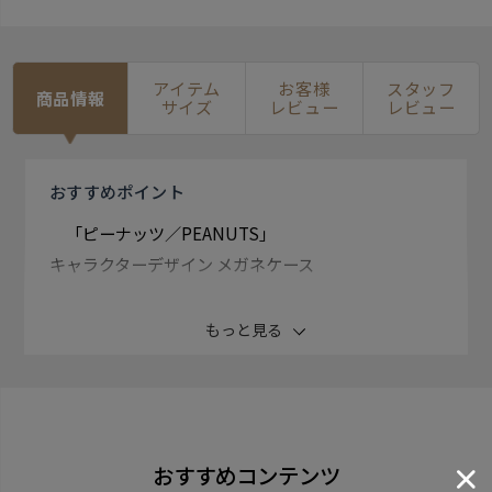
アイテム
お客様
スタッフ
商品情報
サイズ
レビュー
レビュー
おすすめ
ポイント
「ピーナッツ／PEANUTS」
キャラクターデザイン メガネケース
もっと見る
1950年にアメリカの新聞で連載が スタートしたコミッ
ク 「ピーナッツ／PEANUTS」。
今でも国も世代も飛び越えて 世界中から愛され続けて
おすすめコンテンツ
います。