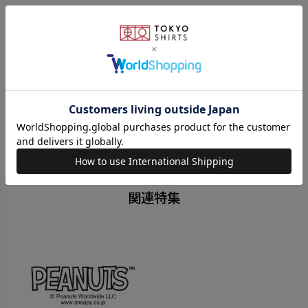
ピーナッツの代名詞となる日本でも 絶大な人気のスヌ
ーピー(SNOOPY)の デザインのメガネケースです。
組み立てると三角の形になりメガネが 収納でき、使用
しない時は畳めます。 日常使いはもちろん、旅行・出
張時の 持ち運びしやすいので、荷物にならず 大活躍す
る便利アイテムです。
関連特集
素材
ポリエステル100%
原産国
中国