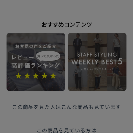
11.0(横)×7.0(縦)×1.0(厚み)cm
原産国
おすすめコンテンツ
バングラデシュ
注意点
※天然皮革を使用しています。
皮革の表面は傷がつきやすいので
ご注意ください。
※水濡れ、摩擦などにより色落ち
することがあります。
この商品を見た人はこんな商品も見ています
※箱に入ってのお届けとなります。
この商品を見ている方は
返品交換の際は全て揃った状態の