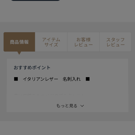
アイテム
お客様
スタッフ
商品情報
サイズ
レビュー
レビュー
おすすめ
ポイント
■ イタリアンレザー 名刺入れ ■
長い伝統をもつベジタブルタンニン
レザーを使用した絶妙な色合いが素敵な
もっと見る
イタリアンレザーの名刺入れ。
上質で独特な色合いに革表面の光沢感や