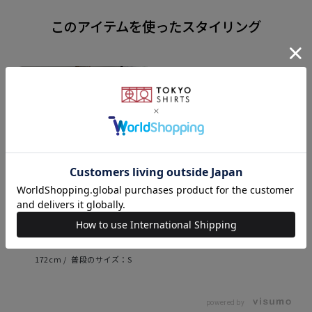
なめらかな手触りが魅力的な一品です。
このアイテムを使ったスタイリング
仕切りがあり名刺の仕分けができます。
また前ポケットにも名刺やICカード等
の収納が可能です。
世代を問わないシンプルなデザインが
ギフトにも好適品です。
さり気なく彩り添えるブラウン。
素材
本革(イタリアンレザー)
172cm
S
サイズ
powered by