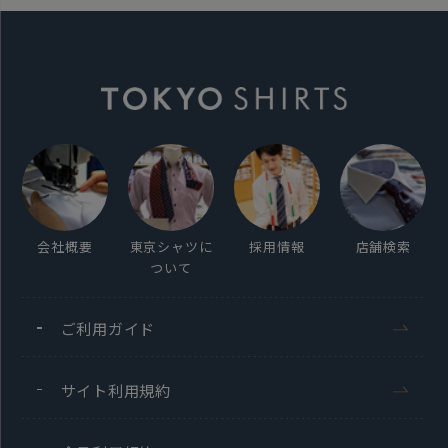
注意点
※最初の3回の洗濯では色落ちの
可能性があるため白いものとは
別にお洗いください。漂白剤含有
の洗剤は使わないでください。
※裏側のパイルは引っ掛かりやすい
のでネット洗いをおすすめします。
会社概要
東京シャツに
採用情報
店舗検索
ついて
※返品・交換は、不良品を除き、
「未開封」のものに限らせて
ご利用ガイド
いただきます。
サイト利用規約
発売日
2022年8月25日