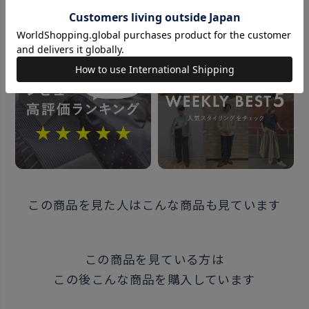
おすすめコンテンツ
素材
綿100%
仕様
サイズ：25×25cm
柄番号
■H10
この商品を見た人はこんな商品も見ています
色柄：ネイビー×チェック柄
原産国
この商品を見ている方は
中国
この後こんな商品を購入しています