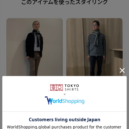
このアイテムを使ったスタイリング
りを加える、小粋な装いに。
素材
アクリル100%
全長：約30×175cm (内フリンジ20cm)
※寸法は多少前後します。
原産国
中国
発売日
167cm
S
172cm
M
2025年10月16日
powered by