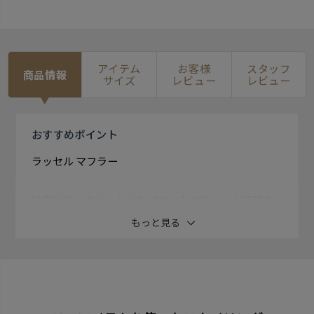
アイテム
お客様
スタッフ
商品情報
サイズ
レビュー
レビュー
おすすめ
ポイント
ラッセル マフラー
防寒対策にあたたかさをプラス冬の装いに大活躍の
【マフラー】 重ね巻きでも厚すぎない薄さはビジネス
もっと見る
スタイルにもオススメ。
シンプルな柄は華美過ぎずにきちんと感あるお洒落さ
を演出します。 首元を温かくしつつ、コーデに程良い彩