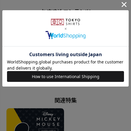
りを添えます。 さり気ないデザインなのに存在感が あ
おすすめコンテンツ
るので周囲の視線を惹き付けます。
ミッキーマウスの可愛くお洒落な デザインのスリーブ
付きなので 贈り物としてもおすすめです。
ディズニー小物はこちら
■著作権 (C)Disney
素材
関連特集
真鍮
サイズ
カフス：10(縦)×18(横)×3(厚み)mm